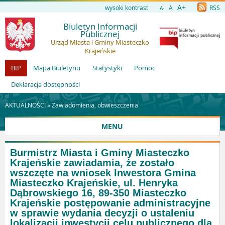
A+
wysoki kontrast
A
RSS
A-
Biuletyn Informacji
Publicznej
Urząd Miasta i Gminy Miasteczko
Krajeńskie
BIP
Mapa Biuletynu
Statystyki
Pomoc
Deklaracja dostępności
AKTUALNOŚCI »
Zawiadomienia, obwieszczenia
MENU
Burmistrz Miasta i Gminy Miasteczko
Krajeńskie zawiadamia, że zostało
wszczęte na wniosek Inwestora Gmina
Miasteczko Krajeńskie, ul. Henryka
Dąbrowskiego 16, 89-350 Miasteczko
Krajeńskie postępowanie administracyjne
w sprawie wydania decyzji o ustaleniu
lokalizacji inwestycji celu publicznego dla