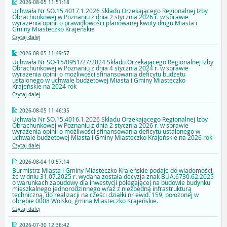
2026-08-05 11:51:18
Uchwała Nr SO.15.4017.1.2026 Składu Orzekającego Regionalnej Izby
Obrachunkowej w Poznaniu z dnia 2 stycznia 2026 r. w sprawie
wyrażenia opinii o prawidłowości planowanej kwoty długu Miasta i
Gminy Miasteczko Krajeńskie
Czytaj dalej
2026-08-05 11:49:57
Uchwała Nr SO-15/0951/27/2024 Składu Orzekającego Regionalnej Izby
Obrachunkowej w Poznaniu z dnia 4 stycznia 2024 r. w sprawie
wyrażenia opinii o możliwości sfinansowania deficytu budżetu
ustalonego w uchwale budżetowej Miasta i Gminy Miasteczko
Krajeńskie na 2024 rok
Czytaj dalej
2026-08-05 11:46:35
Uchwała Nr SO.15.4016.1.2026 Składu Orzekającego Regionalnej Izby
Obrachunkowej w Poznaniu z dnia 2 stycznia 2026 r. w sprawie
wyrażenia opinii o możliwości sfinansowania deficytu ustalonego w
uchwale budżetowej Miasta i Gminy Miasteczko Krajeńskie na 2026 rok
Czytaj dalej
2026-08-04 10:57:14
Burmistrz Miasta i Gminy Miasteczko Krajeńskie podaje do wiadomości,
że w dniu 31.07.2025 r. wydana została decyzja znak BUA.6730.62.2025
o warunkach zabudowy dla inwestycji polegającej na budowie budynku
mieszkalnego jednorodzinnego wraz z niezbędną infrastrukturą
techniczną, do realizacji na części działki nr ewid. 159, położonej w
obrębie 0008 Wolsko, gmina Miasteczko Krajeńskie.
Czytaj dalej
2026-07-30 12:36:42