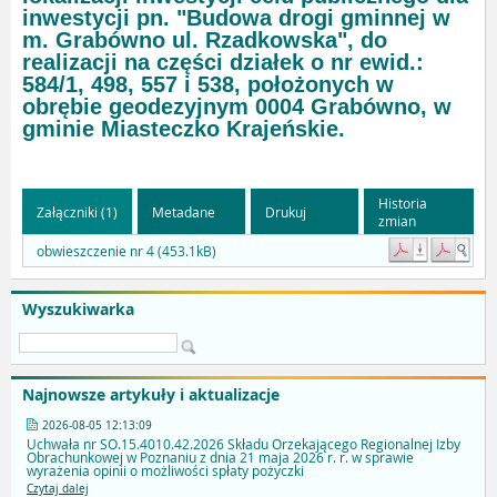
inwestycji pn. "Budowa drogi gminnej w
m. Grabówno ul. Rzadkowska", do
realizacji na części działek o nr ewid.:
584/1, 498, 557 i 538, położonych w
obrębie geodezyjnym 0004 Grabówno, w
gminie Miasteczko Krajeńskie.
Historia
Załączniki (1)
Metadane
Drukuj
zmian
obwieszczenie nr 4 (453.1kB)
Wyszukiwarka
Najnowsze artykuły i aktualizacje
2026-08-05 12:13:09
Uchwała nr SO.15.4010.42.2026 Składu Orzekającego Regionalnej Izby
Obrachunkowej w Poznaniu z dnia 21 maja 2026 r. r. w sprawie
wyrażenia opinii o możliwości spłaty pożyczki
Czytaj dalej