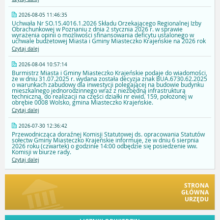
2026-08-05 11:46:35
Uchwała Nr SO.15.4016.1.2026 Składu Orzekającego Regionalnej Izby
Obrachunkowej w Poznaniu z dnia 2 stycznia 2026 r. w sprawie
wyrażenia opinii o możliwości sfinansowania deficytu ustalonego w
uchwale budżetowej Miasta i Gminy Miasteczko Krajeńskie na 2026 rok
Czytaj dalej
2026-08-04 10:57:14
Burmistrz Miasta i Gminy Miasteczko Krajeńskie podaje do wiadomości,
że w dniu 31.07.2025 r. wydana została decyzja znak BUA.6730.62.2025
o warunkach zabudowy dla inwestycji polegającej na budowie budynku
mieszkalnego jednorodzinnego wraz z niezbędną infrastrukturą
techniczną, do realizacji na części działki nr ewid. 159, położonej w
obrębie 0008 Wolsko, gmina Miasteczko Krajeńskie.
Czytaj dalej
2026-07-30 12:36:42
Przewodnicząca doraźnej Komisji Statutowej ds. opracowania Statutów
sołectw Gminy Miasteczko Krajeńskie informuje, że w dniu 6 sierpnia
2026 roku (czwartek) o godzinie 14:00 odbędzie się posiedzenie ww.
Komisji w biurze rady.
Czytaj dalej
STRONA
GŁÓWNA
URZĘDU