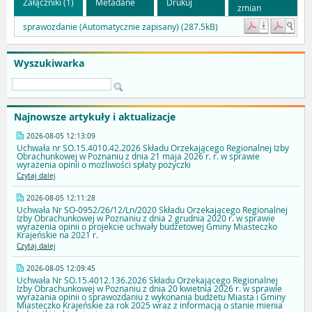
Załączniki (1)
Metadane
Drukuj
zmian
sprawozdanie (Automatycznie zapisany) (287.5kB)
Wyszukiwarka
Najnowsze artykuły i aktualizacje
2026-08-05 12:13:09
Uchwała nr SO.15.4010.42.2026 Składu Orzekającego Regionalnej Izby
Obrachunkowej w Poznaniu z dnia 21 maja 2026 r. r. w sprawie
wyrażenia opinii o możliwości spłaty pożyczki
Czytaj dalej
2026-08-05 12:11:28
Uchwała Nr SO-0952/26/12/Ln/2020 Składu Orzekającego Regionalnej
Izby Obrachunkowej w Poznaniu z dnia 2 grudnia 2020 r. w sprawie
wyrażenia opinii o projekcie uchwały budżetowej Gminy Miasteczko
Krajeńskie na 2021 r.
Czytaj dalej
2026-08-05 12:09:45
Uchwała Nr SO.15.4012.136.2026 Składu Orzekającego Regionalnej
Izby Obrachunkowej w Poznaniu z dnia 20 kwietnia 2026 r. w sprawie
wyrażania opinii o sprawozdaniu z wykonania budżetu Miasta i Gminy
Miasteczko Krajeńskie za rok 2025 wraz z informacją o stanie mienia