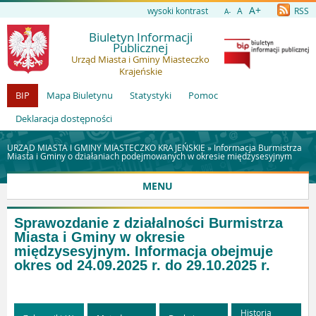
A+
wysoki kontrast
A
RSS
A-
Biuletyn Informacji
Publicznej
Urząd Miasta i Gminy Miasteczko
Krajeńskie
BIP
Mapa Biuletynu
Statystyki
Pomoc
Deklaracja dostępności
URZĄD MIASTA I GMINY MIASTECZKO KRAJEŃSKIE »
Informacja Burmistrza
Miasta i Gminy o działaniach podejmowanych w okresie międzysesyjnym
MENU
Sprawozdanie z działalności Burmistrza
Miasta i Gminy w okresie
międzysesyjnym. Informacja obejmuje
okres od 24.09.2025 r. do 29.10.2025 r.
Historia