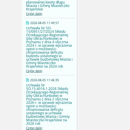
planowanej kwoty długu
Miasta i Gminy Miasteczko
Krajeńskie
Czytaj dalej
2026-08-05 11:49:57
Uchwała Nr SO-
15/0951/27/2024 Składu
Orzekającego Regionalnej
Izby Obrachunkowej w
Poznaniu z dnia 4 stycznia
2024 r. w sprawie wyrażenia
opinii o możliwości
sfinansowania deficytu
budżetu ustalonego w
uchwale budżetowej Miasta i
Gminy Miasteczko
Krajeńskie na 2024 rok
Czytaj dalej
2026-08-05 11:46:35
Uchwała Nr
SO.15.4016.1.2026 Składu
Orzekającego Regionalnej
Izby Obrachunkowej w
Poznaniu z dnia 2 stycznia
2026 r. w sprawie wyrażenia
opinii o możliwości
sfinansowania deficytu
ustalonego w uchwale
budżetowej Miasta i Gminy
Miasteczko Krajeńskie na
2026 rok
Czytaj dalej