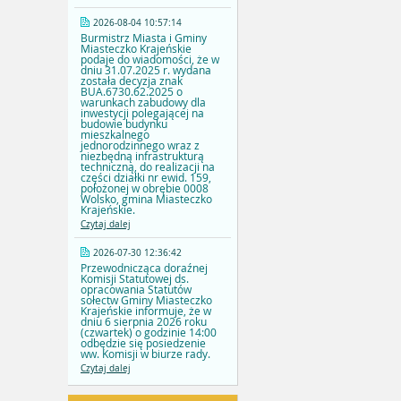
2026-08-04 10:57:14
Burmistrz Miasta i Gminy
Miasteczko Krajeńskie
podaje do wiadomości, że w
dniu 31.07.2025 r. wydana
została decyzja znak
BUA.6730.62.2025 o
warunkach zabudowy dla
inwestycji polegającej na
budowie budynku
mieszkalnego
jednorodzinnego wraz z
niezbędną infrastrukturą
techniczną, do realizacji na
części działki nr ewid. 159,
położonej w obrębie 0008
Wolsko, gmina Miasteczko
Krajeńskie.
Czytaj dalej
2026-07-30 12:36:42
Przewodnicząca doraźnej
Komisji Statutowej ds.
opracowania Statutów
sołectw Gminy Miasteczko
Krajeńskie informuje, że w
dniu 6 sierpnia 2026 roku
(czwartek) o godzinie 14:00
odbędzie się posiedzenie
ww. Komisji w biurze rady.
Czytaj dalej