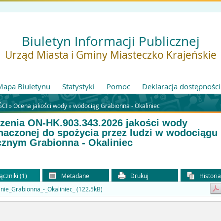
Biuletyn Informacji Publicznej
Urząd Miasta i Gminy Miasteczko Krajeńskie
Mapa Biuletynu
Statystyki
Pomoc
Deklaracja dostępności
CI »
Ocena jakości wody
»
wodociąg Grabionna - Okaliniec
zenia ON-HK.903.343.2026 jakości wody
naczonej do spożycia przez ludzi w wodociągu
cznym Grabionna - Okaliniec
ączniki (1)
Metadane
Drukuj
Histori
nie_Grabionna_-_Okaliniec_ (122.5kB)