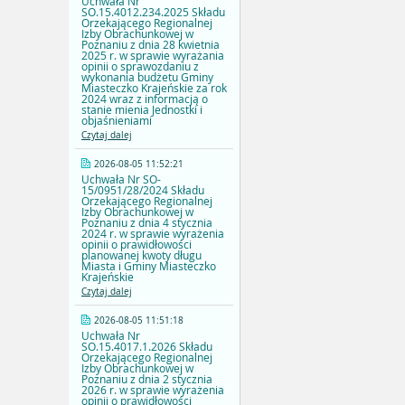
Uchwała Nr
SO.15.4012.234.2025 Składu
Orzekającego Regionalnej
Izby Obrachunkowej w
Poznaniu z dnia 28 kwietnia
2025 r. w sprawie wyrażania
opinii o sprawozdaniu z
wykonania budżetu Gminy
Miasteczko Krajeńskie za rok
2024 wraz z informacją o
stanie mienia Jednostki i
objaśnieniami
Czytaj dalej
2026-08-05 11:52:21
Uchwała Nr SO-
15/0951/28/2024 Składu
Orzekającego Regionalnej
Izby Obrachunkowej w
Poznaniu z dnia 4 stycznia
2024 r. w sprawie wyrażenia
opinii o prawidłowości
planowanej kwoty długu
Miasta i Gminy Miasteczko
Krajeńskie
Czytaj dalej
2026-08-05 11:51:18
Uchwała Nr
SO.15.4017.1.2026 Składu
Orzekającego Regionalnej
Izby Obrachunkowej w
Poznaniu z dnia 2 stycznia
2026 r. w sprawie wyrażenia
opinii o prawidłowości