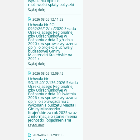
wyrażenia opinii o
możliwości spłaty pożyczki
Czytaj dalej
2026-08-05 12:11:28
Uchwała Nr SO-
0952/26/12/Ln/2020 Składu
Orzekającego Regionalnej
Izby Obrachunkowej w
Poznaniu z dnia 2 grudnia
2020 r. w sprawie wyrażenia
opinii o projekcie uchwały
budżetowej Gminy
Miasteczko Krajeńskie na
2021 r.
Czytaj dalej
2026-08-05 12:09:45
Uchwała Nr
SO.15.4012.136.2026 Składu
Orzekającego Regionalnej
Izby Obrachunkowej w
Poznaniu z dnia 20 kwietnia
2026 r. w sprawie wyrażania
opinii o sprawozdaniu z
wykonania budżetu Miasta i
Gminy Miasteczko
Krajeńskie za rok 2025 wraz
z informacją o stanie mienia
Jednostki i objaśnieniami
Czytaj dalej
2026-08-05 12:09:05