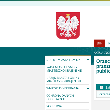
BIP
AKTUALNOŚ
STATUT MIASTA I GMINY
Orzec
przez
RADA MIASTA I GMINY
publi
MIASTECZKO KRAJEŃSKIE
URZĄD MIASTA I GMINY
MIASTECZKO KRAJEŃSKIE
Zał
WNIOSKI DO POBRANIA
orzecze
OCHRONA DANYCH
OSOBOWYCH
SOŁECTWA