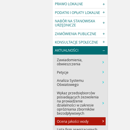
PRAWO LOKALNE
PODATKI I OPŁATY LOKALNE
NABÓR NA STANOWISKA
URZĘDNICZE
ZAMÓWIENIA PUBLICZNE
KONSULTACJE SPOŁECZNE
AKTUALNOŚCI
Zawiadomienia,
obwieszczenia
Petycje
Analiza Systemu
Oświatowego
Wykaz przedsiębiorców
posiadających zezwolenia
na prowadzenie
działalności w zakresie
opróżniania zbiorników
bezodpływowych
Ocena jakości wody
Lista firm asenizacyjnych