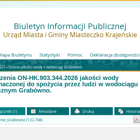
Biuletyn Informacji Publicznej
Urząd Miasta i Gminy Miasteczko Krajeńskie
Mapa Biuletynu
Statystyki
Pomoc
Deklaracja dostępności
CI »
Ocena jakości wody
»
wodociąg Grabówno
zenia ON-HK.903.344.2026 jakości wody
naczonej do spożycia przez ludzi w wodociągu
cznym Grabówno.
ączniki (1)
Metadane
Drukuj
Histori
enie_Grabowno (122.7kB)