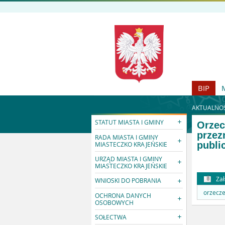
BIP
AKTUALNOŚ
STATUT MIASTA I GMINY
Orzec
przez
RADA MIASTA I GMINY
publi
MIASTECZKO KRAJEŃSKIE
URZĄD MIASTA I GMINY
MIASTECZKO KRAJEŃSKIE
Zał
WNIOSKI DO POBRANIA
orzecz
OCHRONA DANYCH
OSOBOWYCH
SOŁECTWA