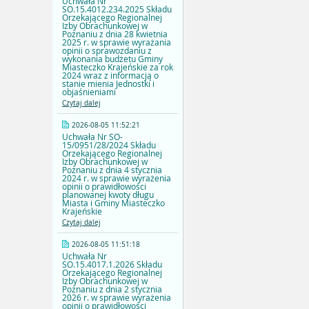
Uchwała Nr
SO.15.4012.234.2025 Składu
Orzekającego Regionalnej
Izby Obrachunkowej w
Poznaniu z dnia 28 kwietnia
2025 r. w sprawie wyrażania
opinii o sprawozdaniu z
wykonania budżetu Gminy
Miasteczko Krajeńskie za rok
2024 wraz z informacją o
stanie mienia Jednostki i
objaśnieniami
Czytaj dalej
2026-08-05 11:52:21
Uchwała Nr SO-
15/0951/28/2024 Składu
Orzekającego Regionalnej
Izby Obrachunkowej w
Poznaniu z dnia 4 stycznia
2024 r. w sprawie wyrażenia
opinii o prawidłowości
planowanej kwoty długu
Miasta i Gminy Miasteczko
Krajeńskie
Czytaj dalej
2026-08-05 11:51:18
Uchwała Nr
SO.15.4017.1.2026 Składu
Orzekającego Regionalnej
Izby Obrachunkowej w
Poznaniu z dnia 2 stycznia
2026 r. w sprawie wyrażenia
opinii o prawidłowości