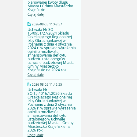
planowanej kwoty długu
Miasta i Gminy Miasteczko
Krajeńskie
Czytaj dalej
2026-08-05 11:49:57
Uchwała Nr SO-
15/0951/27/2024 Składu
Orzekającego Regionalnej
Izby Obrachunkowej w
Poznaniu z dnia 4 stycznia
2024 r. w sprawie wyrażenia
opinii o możliwości
sfinansowania deficytu
budżetu ustalonego w
uchwale budżetowej Miasta i
Gminy Miasteczko
Krajeńskie na 2024 rok
Czytaj dalej
2026-08-05 11:46:35
Uchwała Nr
SO.15.4016.1.2026 Składu
Orzekającego Regionalnej
Izby Obrachunkowej w
Poznaniu z dnia 2 stycznia
2026 r. w sprawie wyrażenia
opinii o możliwości
sfinansowania deficytu
ustalonego w uchwale
budżetowej Miasta i Gminy
Miasteczko Krajeńskie na
2026 rok
Czytaj dalej