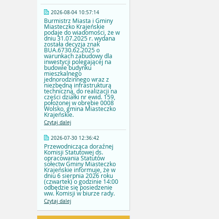
2026-08-04 10:57:14
Burmistrz Miasta i Gminy
Miasteczko Krajeńskie
podaje do wiadomości, że w
dniu 31.07.2025 r. wydana
została decyzja znak
BUA.6730.62.2025 o
warunkach zabudowy dla
inwestycji polegającej na
budowie budynku
mieszkalnego
jednorodzinnego wraz z
niezbędną infrastrukturą
techniczną, do realizacji na
części działki nr ewid. 159,
położonej w obrębie 0008
Wolsko, gmina Miasteczko
Krajeńskie.
Czytaj dalej
2026-07-30 12:36:42
Przewodnicząca doraźnej
Komisji Statutowej ds.
opracowania Statutów
sołectw Gminy Miasteczko
Krajeńskie informuje, że w
dniu 6 sierpnia 2026 roku
(czwartek) o godzinie 14:00
odbędzie się posiedzenie
ww. Komisji w biurze rady.
Czytaj dalej