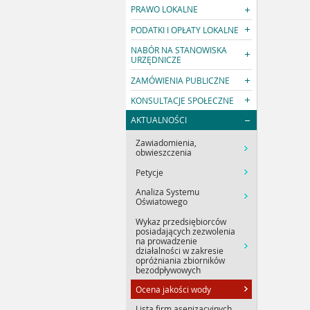
PRAWO LOKALNE
PODATKI I OPŁATY LOKALNE
NABÓR NA STANOWISKA
URZĘDNICZE
ZAMÓWIENIA PUBLICZNE
KONSULTACJE SPOŁECZNE
AKTUALNOŚCI
Zawiadomienia,
obwieszczenia
Petycje
Analiza Systemu
Oświatowego
Wykaz przedsiębiorców
posiadających zezwolenia
na prowadzenie
działalności w zakresie
opróżniania zbiorników
bezodpływowych
Ocena jakości wody
Lista firm asenizacyjnych