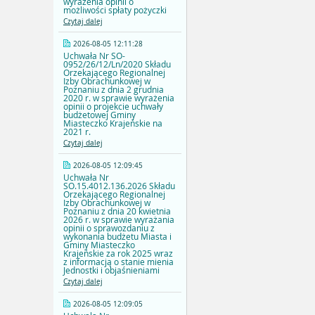
wyrażenia opinii o
możliwości spłaty pożyczki
Czytaj dalej
2026-08-05 12:11:28
Uchwała Nr SO-
0952/26/12/Ln/2020 Składu
Orzekającego Regionalnej
Izby Obrachunkowej w
Poznaniu z dnia 2 grudnia
2020 r. w sprawie wyrażenia
opinii o projekcie uchwały
budżetowej Gminy
Miasteczko Krajeńskie na
2021 r.
Czytaj dalej
2026-08-05 12:09:45
Uchwała Nr
SO.15.4012.136.2026 Składu
Orzekającego Regionalnej
Izby Obrachunkowej w
Poznaniu z dnia 20 kwietnia
2026 r. w sprawie wyrażania
opinii o sprawozdaniu z
wykonania budżetu Miasta i
Gminy Miasteczko
Krajeńskie za rok 2025 wraz
z informacją o stanie mienia
Jednostki i objaśnieniami
Czytaj dalej
2026-08-05 12:09:05