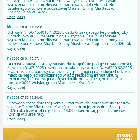
Obrachunkowej w Poznaniu z dnia 4 stycznia 2024 r. w sprawie
wyrażenia opinii o możliwości sfinansowania deficytu budżetu
ustalonego w uchwale budżetowej Miasta i Gminy Miasteczko
Krajeńskie na 2024 rok
Czytaj dalej
2026-08-05 11:46:35
Uchwała Nr SO.15.4016.1.2026 Składu Orzekającego Regionalnej Izby
Obrachunkowej w Poznaniu z dnia 2 stycznia 2026 r. w sprawie
wyrażenia opinii o możliwości sfinansowania deficytu ustalonego w
uchwale budżetowej Miasta i Gminy Miasteczko Krajeńskie na 2026 rok
Czytaj dalej
2026-08-04 10:57:14
Burmistrz Miasta i Gminy Miasteczko Krajeńskie podaje do wiadomości,
że w dniu 31.07.2025 r. wydana została decyzja znak BUA.6730.62.2025
o warunkach zabudowy dla inwestycji polegającej na budowie budynku
mieszkalnego jednorodzinnego wraz z niezbędną infrastrukturą
techniczną, do realizacji na części działki nr ewid. 159, położonej w
obrębie 0008 Wolsko, gmina Miasteczko Krajeńskie.
Czytaj dalej
2026-07-30 12:36:42
Przewodnicząca doraźnej Komisji Statutowej ds. opracowania Statutów
sołectw Gminy Miasteczko Krajeńskie informuje, że w dniu 6 sierpnia
2026 roku (czwartek) o godzinie 14:00 odbędzie się posiedzenie ww.
Komisji w biurze rady.
Czytaj dalej
STRONA
GŁÓWNA