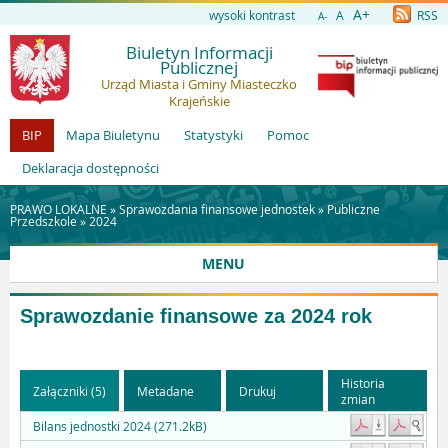
A+
wysoki kontrast
A
RSS
A-
Biuletyn Informacji
Publicznej
Urząd Miasta i Gminy Miasteczko
Krajeńskie
BIP
Mapa Biuletynu
Statystyki
Pomoc
Deklaracja dostępności
PRAWO LOKALNE »
Sprawozdania finansowe jednostek
»
Publiczne
Przedszkole
»
2024
MENU
Sprawozdanie finansowe za 2024 rok
Historia
Załączniki (5)
Metadane
Drukuj
zmian
Bilans jednostki 2024 (271.2kB)