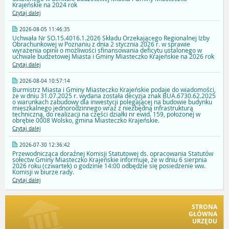
Krajeńskie na 2024 rok
Czytaj dalej
2026-08-05 11:46:35
Uchwała Nr SO.15.4016.1.2026 Składu Orzekającego Regionalnej Izby
Obrachunkowej w Poznaniu z dnia 2 stycznia 2026 r. w sprawie
wyrażenia opinii o możliwości sfinansowania deficytu ustalonego w
uchwale budżetowej Miasta i Gminy Miasteczko Krajeńskie na 2026 rok
Czytaj dalej
2026-08-04 10:57:14
Burmistrz Miasta i Gminy Miasteczko Krajeńskie podaje do wiadomości,
że w dniu 31.07.2025 r. wydana została decyzja znak BUA.6730.62.2025
o warunkach zabudowy dla inwestycji polegającej na budowie budynku
mieszkalnego jednorodzinnego wraz z niezbędną infrastrukturą
techniczną, do realizacji na części działki nr ewid. 159, położonej w
obrębie 0008 Wolsko, gmina Miasteczko Krajeńskie.
Czytaj dalej
2026-07-30 12:36:42
Przewodnicząca doraźnej Komisji Statutowej ds. opracowania Statutów
sołectw Gminy Miasteczko Krajeńskie informuje, że w dniu 6 sierpnia
2026 roku (czwartek) o godzinie 14:00 odbędzie się posiedzenie ww.
Komisji w biurze rady.
Czytaj dalej
STRONA
GŁÓWNA
URZĘDU