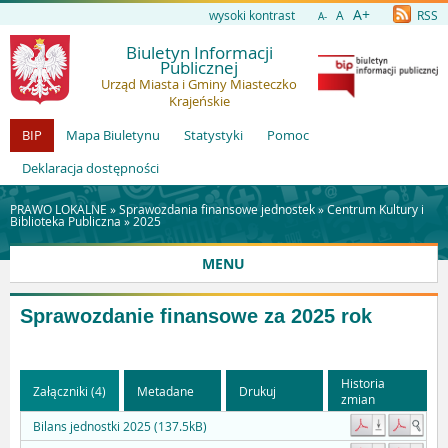
A+
wysoki kontrast
A
RSS
A-
Biuletyn Informacji
Publicznej
Urząd Miasta i Gminy Miasteczko
Krajeńskie
BIP
Mapa Biuletynu
Statystyki
Pomoc
Deklaracja dostępności
PRAWO LOKALNE »
Sprawozdania finansowe jednostek
»
Centrum Kultury i
Biblioteka Publiczna
»
2025
MENU
Sprawozdanie finansowe za 2025 rok
Historia
Załączniki (4)
Metadane
Drukuj
zmian
Bilans jednostki 2025 (137.5kB)