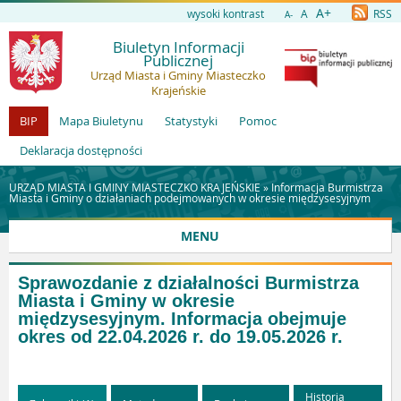
A+
wysoki kontrast
A
RSS
A-
Biuletyn Informacji
Publicznej
Urząd Miasta i Gminy Miasteczko
Krajeńskie
BIP
Mapa Biuletynu
Statystyki
Pomoc
Deklaracja dostępności
URZĄD MIASTA I GMINY MIASTECZKO KRAJEŃSKIE »
Informacja Burmistrza
Miasta i Gminy o działaniach podejmowanych w okresie międzysesyjnym
MENU
Sprawozdanie z działalności Burmistrza
Miasta i Gminy w okresie
międzysesyjnym. Informacja obejmuje
okres od 22.04.2026 r. do 19.05.2026 r.
Historia