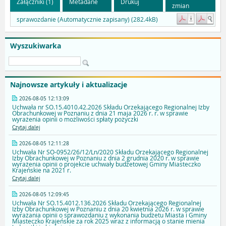
Załączniki (1)
Metadane
Drukuj
zmian
sprawozdanie (Automatycznie zapisany) (282.4kB)
Wyszukiwarka
Najnowsze artykuły i aktualizacje
2026-08-05 12:13:09
Uchwała nr SO.15.4010.42.2026 Składu Orzekającego Regionalnej Izby
Obrachunkowej w Poznaniu z dnia 21 maja 2026 r. r. w sprawie
wyrażenia opinii o możliwości spłaty pożyczki
Czytaj dalej
2026-08-05 12:11:28
Uchwała Nr SO-0952/26/12/Ln/2020 Składu Orzekającego Regionalnej
Izby Obrachunkowej w Poznaniu z dnia 2 grudnia 2020 r. w sprawie
wyrażenia opinii o projekcie uchwały budżetowej Gminy Miasteczko
Krajeńskie na 2021 r.
Czytaj dalej
2026-08-05 12:09:45
Uchwała Nr SO.15.4012.136.2026 Składu Orzekającego Regionalnej
Izby Obrachunkowej w Poznaniu z dnia 20 kwietnia 2026 r. w sprawie
wyrażania opinii o sprawozdaniu z wykonania budżetu Miasta i Gminy
Miasteczko Krajeńskie za rok 2025 wraz z informacją o stanie mienia