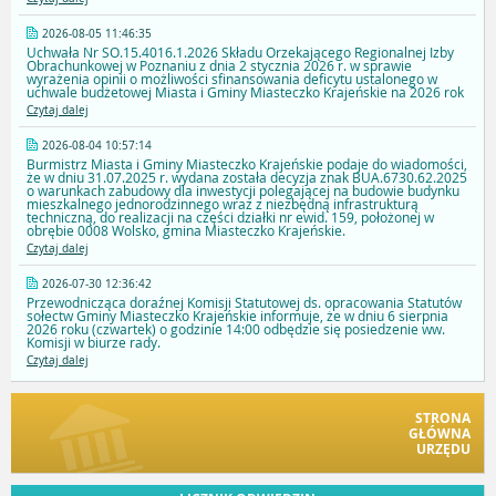
2026-08-05 11:46:35
Uchwała Nr SO.15.4016.1.2026 Składu Orzekającego Regionalnej Izby
Obrachunkowej w Poznaniu z dnia 2 stycznia 2026 r. w sprawie
wyrażenia opinii o możliwości sfinansowania deficytu ustalonego w
uchwale budżetowej Miasta i Gminy Miasteczko Krajeńskie na 2026 rok
Czytaj dalej
2026-08-04 10:57:14
Burmistrz Miasta i Gminy Miasteczko Krajeńskie podaje do wiadomości,
że w dniu 31.07.2025 r. wydana została decyzja znak BUA.6730.62.2025
o warunkach zabudowy dla inwestycji polegającej na budowie budynku
mieszkalnego jednorodzinnego wraz z niezbędną infrastrukturą
techniczną, do realizacji na części działki nr ewid. 159, położonej w
obrębie 0008 Wolsko, gmina Miasteczko Krajeńskie.
Czytaj dalej
2026-07-30 12:36:42
Przewodnicząca doraźnej Komisji Statutowej ds. opracowania Statutów
sołectw Gminy Miasteczko Krajeńskie informuje, że w dniu 6 sierpnia
2026 roku (czwartek) o godzinie 14:00 odbędzie się posiedzenie ww.
Komisji w biurze rady.
Czytaj dalej
STRONA
GŁÓWNA
URZĘDU