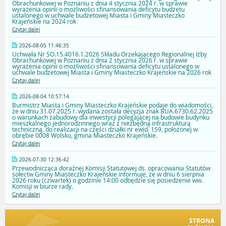
Obrachunkowej w Poznaniu z dnia 4 stycznia 2024 r. w sprawie
wyrażenia opinii o możliwości sfinansowania deficytu budżetu
ustalonego w uchwale budżetowej Miasta i Gminy Miasteczko
Krajeńskie na 2024 rok
Czytaj dalej
2026-08-05 11:46:35
Uchwała Nr SO.15.4016.1.2026 Składu Orzekającego Regionalnej Izby
Obrachunkowej w Poznaniu z dnia 2 stycznia 2026 r. w sprawie
wyrażenia opinii o możliwości sfinansowania deficytu ustalonego w
uchwale budżetowej Miasta i Gminy Miasteczko Krajeńskie na 2026 rok
Czytaj dalej
2026-08-04 10:57:14
Burmistrz Miasta i Gminy Miasteczko Krajeńskie podaje do wiadomości,
że w dniu 31.07.2025 r. wydana została decyzja znak BUA.6730.62.2025
o warunkach zabudowy dla inwestycji polegającej na budowie budynku
mieszkalnego jednorodzinnego wraz z niezbędną infrastrukturą
techniczną, do realizacji na części działki nr ewid. 159, położonej w
obrębie 0008 Wolsko, gmina Miasteczko Krajeńskie.
Czytaj dalej
2026-07-30 12:36:42
Przewodnicząca doraźnej Komisji Statutowej ds. opracowania Statutów
sołectw Gminy Miasteczko Krajeńskie informuje, że w dniu 6 sierpnia
2026 roku (czwartek) o godzinie 14:00 odbędzie się posiedzenie ww.
Komisji w biurze rady.
Czytaj dalej
STRONA