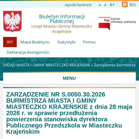
A+
wysoki kontrast
A
RSS
A-
Biuletyn Informacji
Publicznej
Urząd Miasta i Gminy Miasteczko
Krajeńskie
BIP
Mapa Biuletynu
Statystyki
Pomoc
Deklaracja dostępności
URZĄD MIASTA I GMINY MIASTECZKO KRAJEŃSKIE »
Zarządzenia Burmistrza
MENU
ZARZĄDZENIE NR S.0050.30.2026
BURMISTRZA MIASTA I GMINY
MIASTECZKO KRAJEŃSKIE z dnia 28 maja
2026 r. w sprawie przedłużenia
powierzenia stanowiska dyrektora
Publicznego Przedszkola w Miasteczku
Krajeńskim