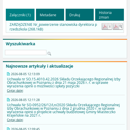
Historia
Załączniki (1)
Metadane
Drukuj
zmian
ZARZĄDZENIE Nr_powierzenie stanowiska dyrektora p
rzedszkola (268.1kB)
Wyszukiwarka
Najnowsze artykuły i aktualizacje
2026-08-05 12:13:09
Uchwała nr SO.15.4010.42.2026 Składu Orzekającego Regionalnej Izby
Obrachunkowej w Poznaniu z dnia 21 maja 2026 r. r. w sprawie
wyrażenia opinii o możliwości spłaty pożyczki
Czytaj dalej
2026-08-05 12:11:28
Uchwała Nr SO-0952/26/12/Ln/2020 Składu Orzekającego Regionalnej
Izby Obrachunkowej w Poznaniu z dnia 2 grudnia 2020 r. w sprawie
wyrażenia opinii o projekcie uchwały budżetowej Gminy Miasteczko
Krajeńskie na 2021 r.
Czytaj dalej
2026-08-05 12:09:45