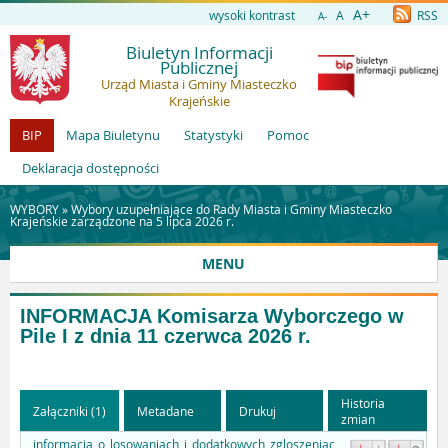
A+
wysoki kontrast
A
RSS
A-
Biuletyn Informacji
Publicznej
Urząd Miasta i Gminy Miasteczko
Krajeńskie
BIP
Mapa Biuletynu
Statystyki
Pomoc
Deklaracja dostępności
WYBORY »
Wybory uzupełniające do Rady Miasta i Gminy Miasteczko
Krajeńskie zarządzone na 5 lipca 2026 r.
MENU
INFORMACJA Komisarza Wyborczego w
Pile I z dnia 11 czerwca 2026 r.
Historia
Załączniki (1)
Metadane
Drukuj
zmian
informacja_o_losowaniach_i_dodatkowych_zgloszeniac