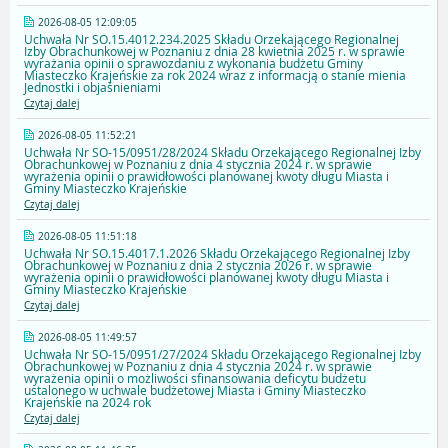
2026-08-05 12:09:05
Uchwała Nr SO.15.4012.234.2025 Składu Orzekającego Regionalnej
Izby Obrachunkowej w Poznaniu z dnia 28 kwietnia 2025 r. w sprawie
wyrażania opinii o sprawozdaniu z wykonania budżetu Gminy
Miasteczko Krajeńskie za rok 2024 wraz z informacją o stanie mienia
Jednostki i objaśnieniami
Czytaj dalej
2026-08-05 11:52:21
Uchwała Nr SO-15/0951/28/2024 Składu Orzekającego Regionalnej Izby
Obrachunkowej w Poznaniu z dnia 4 stycznia 2024 r. w sprawie
wyrażenia opinii o prawidłowości planowanej kwoty długu Miasta i
Gminy Miasteczko Krajeńskie
Czytaj dalej
2026-08-05 11:51:18
Uchwała Nr SO.15.4017.1.2026 Składu Orzekającego Regionalnej Izby
Obrachunkowej w Poznaniu z dnia 2 stycznia 2026 r. w sprawie
wyrażenia opinii o prawidłowości planowanej kwoty długu Miasta i
Gminy Miasteczko Krajeńskie
Czytaj dalej
2026-08-05 11:49:57
Uchwała Nr SO-15/0951/27/2024 Składu Orzekającego Regionalnej Izby
Obrachunkowej w Poznaniu z dnia 4 stycznia 2024 r. w sprawie
wyrażenia opinii o możliwości sfinansowania deficytu budżetu
ustalonego w uchwale budżetowej Miasta i Gminy Miasteczko
Krajeńskie na 2024 rok
Czytaj dalej