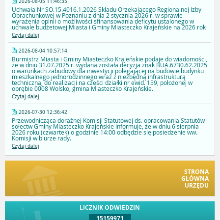
2026-08-05 11:46:35
Uchwała Nr SO.15.4016.1.2026 Składu Orzekającego Regionalnej Izby
Obrachunkowej w Poznaniu z dnia 2 stycznia 2026 r. w sprawie
wyrażenia opinii o możliwości sfinansowania deficytu ustalonego w
uchwale budżetowej Miasta i Gminy Miasteczko Krajeńskie na 2026 rok
Czytaj dalej
2026-08-04 10:57:14
Burmistrz Miasta i Gminy Miasteczko Krajeńskie podaje do wiadomości,
że w dniu 31.07.2025 r. wydana została decyzja znak BUA.6730.62.2025
o warunkach zabudowy dla inwestycji polegającej na budowie budynku
mieszkalnego jednorodzinnego wraz z niezbędną infrastrukturą
techniczną, do realizacji na części działki nr ewid. 159, położonej w
obrębie 0008 Wolsko, gmina Miasteczko Krajeńskie.
Czytaj dalej
2026-07-30 12:36:42
Przewodnicząca doraźnej Komisji Statutowej ds. opracowania Statutów
sołectw Gminy Miasteczko Krajeńskie informuje, że w dniu 6 sierpnia
2026 roku (czwartek) o godzinie 14:00 odbędzie się posiedzenie ww.
Komisji w biurze rady.
Czytaj dalej
STRONA
GŁÓWNA
URZĘDU
LICZNIK ODWIEDZIN
15159971