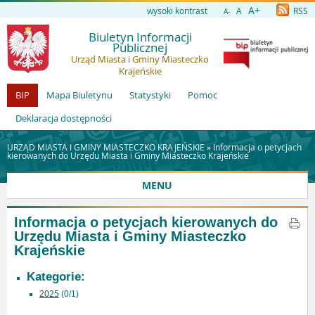
A+
wysoki kontrast
A
RSS
A-
Biuletyn Informacji
Publicznej
Urząd Miasta i Gminy Miasteczko
Krajeńskie
BIP
Mapa Biuletynu
Statystyki
Pomoc
Deklaracja dostępności
URZĄD MIASTA I GMINY MIASTECZKO KRAJEŃSKIE »
Informacja o petycjach
kierowanych do Urzędu Miasta i Gminy Miasteczko Krajeńskie
MENU
Informacja o petycjach kierowanych do
Urzędu Miasta i Gminy Miasteczko
Krajeńskie
Kategorie:
2025
(0/1)