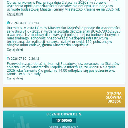
Obrachunkowej w Poznaniu z dnia 2 stycznia 2026 r. w sprawie
wyrażenia opinii o możliwości sfinansowania deficytu ustalonego w
uchwale budżetowej Miasta i Gminy Miasteczko Krajeńskie na 2026 rok
Czytaj dalej
2026-08-04 10:57:14
Burmistrz Miasta i Gminy Miasteczko Krajeńskie podaje do wiadomości,
że w dniu 31.07.2025 r. wydana została decyzja znak BUA.6730.62.2025
o warunkach zabudowy dla inwestycji polegającej na budowie budynku
mieszkalnego jednorodzinnego wraz z niezbędną infrastrukturą
techniczną, do realizacji na części działki nr ewid. 159, położonej w
obrębie 0008 Wolsko, gmina Miasteczko Krajeńskie.
Czytaj dalej
2026-07-30 12:36:42
Przewodnicząca doraźnej Komisji Statutowej ds. opracowania Statutów
sołectw Gminy Miasteczko Krajeńskie informuje, że w dniu 6 sierpnia
2026 roku (czwartek) o godzinie 14:00 odbędzie się posiedzenie ww.
Komisji w biurze rady.
Czytaj dalej
STRONA
GŁÓWNA
URZĘDU
LICZNIK ODWIEDZIN
15159565
Od dnia 12 czerwca 2003 r.