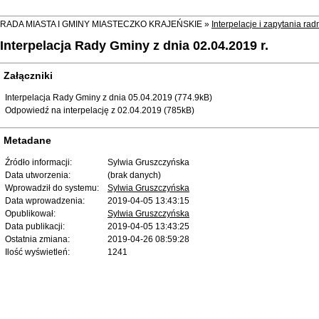
RADA MIASTA I GMINY MIASTECZKO KRAJEŃSKIE »
Interpelacje i zapytania r
Interpelacja Rady Gminy z dnia 02.04.2019 r.
Załączniki
Interpelacja Rady Gminy z dnia 05.04.2019 (774.9kB)
Odpowiedź na interpelację z 02.04.2019 (785kB)
Metadane
Źródło informacji:
Sylwia Gruszczyńska
Data utworzenia:
(brak danych)
Wprowadził do systemu:
Sylwia Gruszczyńska
Data wprowadzenia:
2019-04-05 13:43:15
Opublikował:
Sylwia Gruszczyńska
Data publikacji:
2019-04-05 13:43:25
Ostatnia zmiana:
2019-04-26 08:59:28
Ilość wyświetleń:
1241