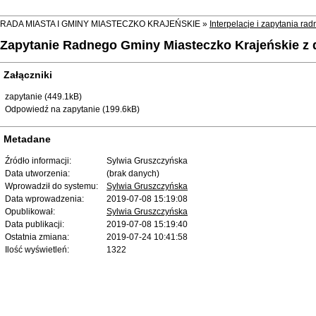
RADA MIASTA I GMINY MIASTECZKO KRAJEŃSKIE »
Interpelacje i zapytania r
Zapytanie Radnego Gminy Miasteczko Krajeńskie z dn
Załączniki
zapytanie (449.1kB)
Odpowiedź na zapytanie (199.6kB)
Metadane
Źródło informacji:
Sylwia Gruszczyńska
Data utworzenia:
(brak danych)
Wprowadził do systemu:
Sylwia Gruszczyńska
Data wprowadzenia:
2019-07-08 15:19:08
Opublikował:
Sylwia Gruszczyńska
Data publikacji:
2019-07-08 15:19:40
Ostatnia zmiana:
2019-07-24 10:41:58
Ilość wyświetleń:
1322