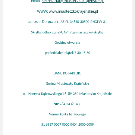
sekretariat@miasteczkokrajenskie.pl
email:
www.miasteczkokrajenskie.pl
WWW:
adres e-Doręczeń:
AE:PL-34650-30500-RHGFW-31
Skrytka odbiorcza ePUAP: /ugmiasteczko/skrytka
Godziny otwarcia
poniedziałęk-piątek 7.30-15.30
DANE DO FAKTUR:
Gmina Miasteczko Krajeńskie
ul. Henryka Dąbrowskiego 16, 89-350 Miasteczko Krajeńskie
NIP 764-24-61-433
Numer konta bankowego
51 8937 0007 0000 0404 2000 0009