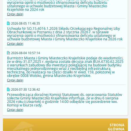
wyrażenia opinii o możliwości sfinansowania deficytu budżetu
ustalonego w uchwale budżetowej Miasta i Gminy Miasteczko
Krajeńskie na 2024 rok
Czytaj dalej
2026-08-05 11:46:35
Uchwała Nr SO.15.4016.1.2026 Składu Orzekającego Regionalnej Izby
Obrachunkowej w Poznaniu z dnia 2 stycznia 2026 r. w sprawie
wyrażenia opinii o możliwości sfinansowania deficytu ustalonego w
uchwale budżetowej Miasta i Gminy Miasteczko Krajeńskie na 2026 rok
Czytaj dalej
2026-08-04 10:57:14
Burmistrz Miasta i Gminy Miasteczko Krajeńskie podaje do wiadomości,
że w dniu 31.07.2025 r. wydana została decyzja znak BUA.6730.62.2025
o warunkach zabudowy dla inwestycji polegającej na budowie budynku
mieszkalnego jednorodzinnego wraz z niezbędną infrastrukturą
techniczną, do realizacji na części działki nr ewid. 159, położonej w
obrębie 0008 Wolsko, gmina Miasteczko Krajeńskie.
Czytaj dalej
2026-07-30 12:36:42
Przewodnicząca doraźnej Komisji Statutowej ds. opracowania Statutów
sołectw Gminy Miasteczko Krajeńskie informuje, że w dniu 6 sierpnia
2026 roku (czwartek) o godzinie 14:00 odbędzie się posiedzenie ww.
Komisji w biurze rady.
Czytaj dalej
STRONA
GŁÓWNA