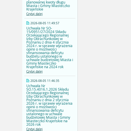
planowanej kwoty długu
Miasta i Gminy Miasteczko
Krajeńskie
Czytaj dalej
2026-08-05 11:49:57
Uchwała Nr SO-
15/0951/27/2024 Składu
Orzekającego Regionalnej
Izby Obrachunkowej w
Poznaniu z dnia 4 stycznia
2024 r. w sprawie wyrażenia
opinii o możliwości
sfinansowania deficytu
budżetu ustalonego w
uchwale budżetowej Miasta i
Gminy Miasteczko
Krajeńskie na 2024 rok
Czytaj dalej
2026-08-05 11:46:35
Uchwała Nr
SO.15.4016.1.2026 Składu
Orzekającego Regionalnej
Izby Obrachunkowej w
Poznaniu z dnia 2 stycznia
2026 r. w sprawie wyrażenia
opinii o możliwości
sfinansowania deficytu
ustalonego w uchwale
budżetowej Miasta i Gminy
Miasteczko Krajeńskie na
2026 rok
Czytaj dalej