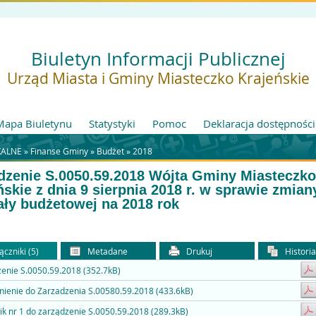
Biuletyn Informacji Publicznej
Urząd Miasta i Gminy Miasteczko Krajeńskie
Mapa Biuletynu
Statystyki
Pomoc
Deklaracja dostępności
ALNE »
Finanse Gminy
»
Budżet
»
2018
dzenie S.0050.59.2018 Wójta Gminy Miasteczko
ńskie z dnia 9 sierpnia 2018 r. w sprawie zmian
ły budżetowej na 2018 rok
ączniki (5)
Metadane
Drukuj
Histori
enie S.0050.59.2018 (352.7kB)
ienie do Zarzadzenia S.00580.59.2018 (433.6kB)
ik nr 1 do zarządzenie S.0050.59.2018 (289.3kB)