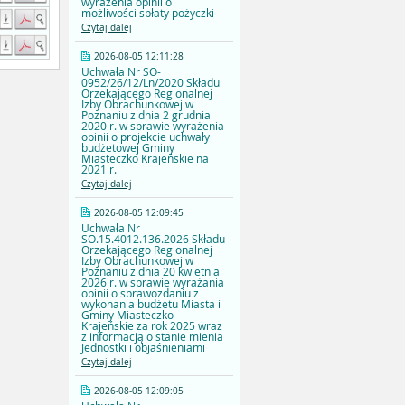
wyrażenia opinii o
możliwości spłaty pożyczki
Czytaj dalej
2026-08-05 12:11:28
Uchwała Nr SO-
0952/26/12/Ln/2020 Składu
Orzekającego Regionalnej
Izby Obrachunkowej w
Poznaniu z dnia 2 grudnia
2020 r. w sprawie wyrażenia
opinii o projekcie uchwały
budżetowej Gminy
Miasteczko Krajeńskie na
2021 r.
Czytaj dalej
2026-08-05 12:09:45
Uchwała Nr
SO.15.4012.136.2026 Składu
Orzekającego Regionalnej
Izby Obrachunkowej w
Poznaniu z dnia 20 kwietnia
2026 r. w sprawie wyrażania
opinii o sprawozdaniu z
wykonania budżetu Miasta i
Gminy Miasteczko
Krajeńskie za rok 2025 wraz
z informacją o stanie mienia
Jednostki i objaśnieniami
Czytaj dalej
2026-08-05 12:09:05