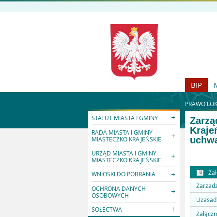
BIP
PRAWO LOK
STATUT MIASTA I GMINY
Zarzą
Kraje
RADA MIASTA I GMINY
uchwa
MIASTECZKO KRAJEŃSKIE
URZĄD MIASTA I GMINY
MIASTECZKO KRAJEŃSKIE
Zał
WNIOSKI DO POBRANIA
Zarzadz
OCHRONA DANYCH
OSOBOWYCH
Uzasadn
SOŁECTWA
Załączn