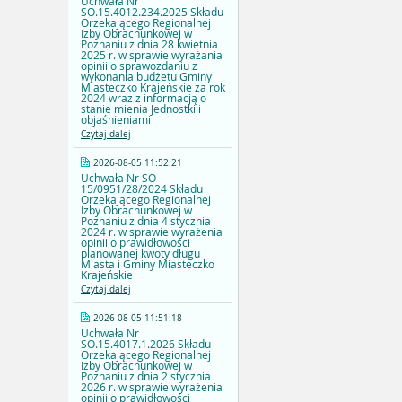
Uchwała Nr
SO.15.4012.234.2025 Składu
Orzekającego Regionalnej
Izby Obrachunkowej w
Poznaniu z dnia 28 kwietnia
2025 r. w sprawie wyrażania
opinii o sprawozdaniu z
wykonania budżetu Gminy
Miasteczko Krajeńskie za rok
2024 wraz z informacją o
stanie mienia Jednostki i
objaśnieniami
Czytaj dalej
2026-08-05 11:52:21
Uchwała Nr SO-
15/0951/28/2024 Składu
Orzekającego Regionalnej
Izby Obrachunkowej w
Poznaniu z dnia 4 stycznia
2024 r. w sprawie wyrażenia
opinii o prawidłowości
planowanej kwoty długu
Miasta i Gminy Miasteczko
Krajeńskie
Czytaj dalej
2026-08-05 11:51:18
Uchwała Nr
SO.15.4017.1.2026 Składu
Orzekającego Regionalnej
Izby Obrachunkowej w
Poznaniu z dnia 2 stycznia
2026 r. w sprawie wyrażenia
opinii o prawidłowości