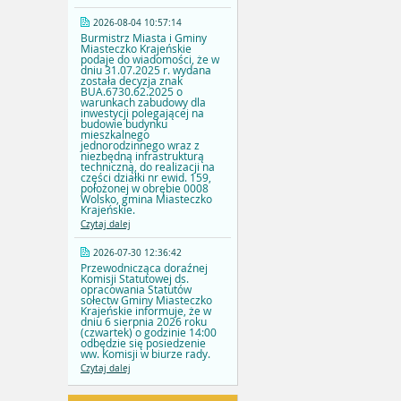
2026-08-04 10:57:14
Burmistrz Miasta i Gminy
Miasteczko Krajeńskie
podaje do wiadomości, że w
dniu 31.07.2025 r. wydana
została decyzja znak
BUA.6730.62.2025 o
warunkach zabudowy dla
inwestycji polegającej na
budowie budynku
mieszkalnego
jednorodzinnego wraz z
niezbędną infrastrukturą
techniczną, do realizacji na
części działki nr ewid. 159,
położonej w obrębie 0008
Wolsko, gmina Miasteczko
Krajeńskie.
Czytaj dalej
2026-07-30 12:36:42
Przewodnicząca doraźnej
Komisji Statutowej ds.
opracowania Statutów
sołectw Gminy Miasteczko
Krajeńskie informuje, że w
dniu 6 sierpnia 2026 roku
(czwartek) o godzinie 14:00
odbędzie się posiedzenie
ww. Komisji w biurze rady.
Czytaj dalej