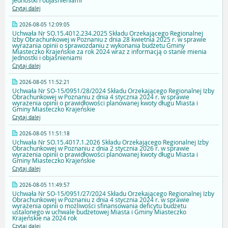
Jednostki i objaśnieniami
Czytaj dalej
2026-08-05 12:09:05
Uchwała Nr SO.15.4012.234.2025 Składu Orzekającego Regionalnej
Izby Obrachunkowej w Poznaniu z dnia 28 kwietnia 2025 r. w sprawie
wyrażania opinii o sprawozdaniu z wykonania budżetu Gminy
Miasteczko Krajeńskie za rok 2024 wraz z informacją o stanie mienia
Jednostki i objaśnieniami
Czytaj dalej
2026-08-05 11:52:21
Uchwała Nr SO-15/0951/28/2024 Składu Orzekającego Regionalnej Izby
Obrachunkowej w Poznaniu z dnia 4 stycznia 2024 r. w sprawie
wyrażenia opinii o prawidłowości planowanej kwoty długu Miasta i
Gminy Miasteczko Krajeńskie
Czytaj dalej
2026-08-05 11:51:18
Uchwała Nr SO.15.4017.1.2026 Składu Orzekającego Regionalnej Izby
Obrachunkowej w Poznaniu z dnia 2 stycznia 2026 r. w sprawie
wyrażenia opinii o prawidłowości planowanej kwoty długu Miasta i
Gminy Miasteczko Krajeńskie
Czytaj dalej
2026-08-05 11:49:57
Uchwała Nr SO-15/0951/27/2024 Składu Orzekającego Regionalnej Izby
Obrachunkowej w Poznaniu z dnia 4 stycznia 2024 r. w sprawie
wyrażenia opinii o możliwości sfinansowania deficytu budżetu
ustalonego w uchwale budżetowej Miasta i Gminy Miasteczko
Krajeńskie na 2024 rok
Czytaj dalej