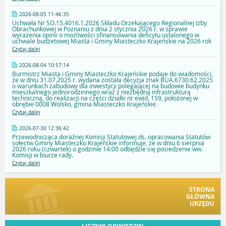
2026-08-05 11:46:35
Uchwała Nr SO.15.4016.1.2026 Składu Orzekającego Regionalnej Izby
Obrachunkowej w Poznaniu z dnia 2 stycznia 2026 r. w sprawie
wyrażenia opinii o możliwości sfinansowania deficytu ustalonego w
uchwale budżetowej Miasta i Gminy Miasteczko Krajeńskie na 2026 rok
Czytaj dalej
2026-08-04 10:57:14
Burmistrz Miasta i Gminy Miasteczko Krajeńskie podaje do wiadomości,
że w dniu 31.07.2025 r. wydana została decyzja znak BUA.6730.62.2025
o warunkach zabudowy dla inwestycji polegającej na budowie budynku
mieszkalnego jednorodzinnego wraz z niezbędną infrastrukturą
techniczną, do realizacji na części działki nr ewid. 159, położonej w
obrębie 0008 Wolsko, gmina Miasteczko Krajeńskie.
Czytaj dalej
2026-07-30 12:36:42
Przewodnicząca doraźnej Komisji Statutowej ds. opracowania Statutów
sołectw Gminy Miasteczko Krajeńskie informuje, że w dniu 6 sierpnia
2026 roku (czwartek) o godzinie 14:00 odbędzie się posiedzenie ww.
Komisji w biurze rady.
Czytaj dalej
STRONA
GŁÓWNA
URZĘDU