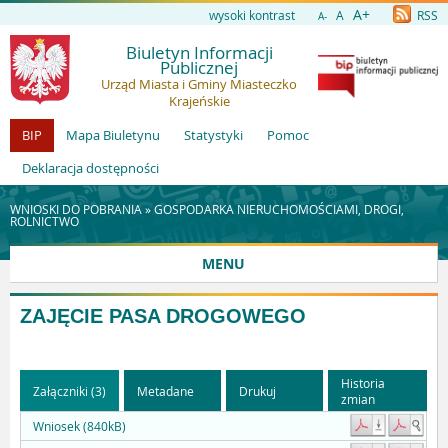
A+
wysoki kontrast
A
RSS
A-
Biuletyn Informacji
Publicznej
Urząd Miasta i Gminy Miasteczko
Krajeńskie
BIP
Mapa Biuletynu
Statystyki
Pomoc
Deklaracja dostępności
WNIOSKI DO POBRANIA »
GOSPODARKA NIERUCHOMOŚCIAMI, DROGI,
ROLNICTWO
MENU
ZAJĘCIE PASA DROGOWEGO
Historia
Załączniki (3)
Metadane
Drukuj
zmian
Wniosek (840kB)