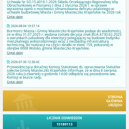
Uchwała Nr SO.15.4016.1.2026 Składu Orzekającego Regionalnej Izby
Obrachunkowej w Poznaniu z dnia 2 stycznia 2026 r. w sprawie
wyrażenia opinii o możliwości sfinansowania deficytu ustalonego w
uchwale budżetowej Miasta i Gminy Miasteczko Krajeńskie na 2026 rok
Czytaj dalej
2026-08-04 10:57:14
Burmistrz Miasta i Gminy Miasteczko Krajeńskie podaje do wiadomości,
że w dniu 31.07.2025 r. wydana została decyzja znak BUA.6730.62.2025
o warunkach zabudowy dla inwestycji polegającej na budowie budynku
mieszkalnego jednorodzinnego wraz z niezbędną infrastrukturą
techniczną, do realizacji na części działki nr ewid. 159, położonej w
obrębie 0008 Wolsko, gmina Miasteczko Krajeńskie.
Czytaj dalej
2026-07-30 12:36:42
Przewodnicząca doraźnej Komisji Statutowej ds. opracowania Statutów
sołectw Gminy Miasteczko Krajeńskie informuje, że w dniu 6 sierpnia
2026 roku (czwartek) o godzinie 14:00 odbędzie się posiedzenie ww.
Komisji w biurze rady.
Czytaj dalej
STRONA
GŁÓWNA
URZĘDU
LICZNIK ODWIEDZIN
15189113