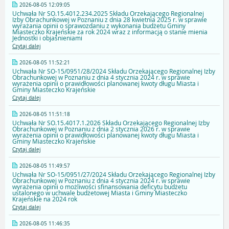
2026-08-05 12:09:05
Uchwała Nr SO.15.4012.234.2025 Składu Orzekającego Regionalnej
Izby Obrachunkowej w Poznaniu z dnia 28 kwietnia 2025 r. w sprawie
wyrażania opinii o sprawozdaniu z wykonania budżetu Gminy
Miasteczko Krajeńskie za rok 2024 wraz z informacją o stanie mienia
Jednostki i objaśnieniami
Czytaj dalej
2026-08-05 11:52:21
Uchwała Nr SO-15/0951/28/2024 Składu Orzekającego Regionalnej Izby
Obrachunkowej w Poznaniu z dnia 4 stycznia 2024 r. w sprawie
wyrażenia opinii o prawidłowości planowanej kwoty długu Miasta i
Gminy Miasteczko Krajeńskie
Czytaj dalej
2026-08-05 11:51:18
Uchwała Nr SO.15.4017.1.2026 Składu Orzekającego Regionalnej Izby
Obrachunkowej w Poznaniu z dnia 2 stycznia 2026 r. w sprawie
wyrażenia opinii o prawidłowości planowanej kwoty długu Miasta i
Gminy Miasteczko Krajeńskie
Czytaj dalej
2026-08-05 11:49:57
Uchwała Nr SO-15/0951/27/2024 Składu Orzekającego Regionalnej Izby
Obrachunkowej w Poznaniu z dnia 4 stycznia 2024 r. w sprawie
wyrażenia opinii o możliwości sfinansowania deficytu budżetu
ustalonego w uchwale budżetowej Miasta i Gminy Miasteczko
Krajeńskie na 2024 rok
Czytaj dalej
2026-08-05 11:46:35