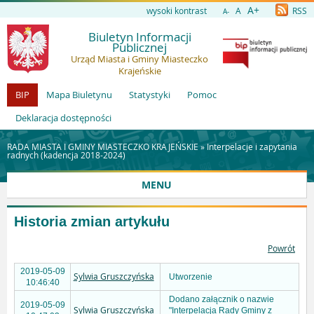
A+
wysoki kontrast
A
RSS
A-
Biuletyn Informacji
Publicznej
Urząd Miasta i Gminy Miasteczko
Krajeńskie
BIP
Mapa Biuletynu
Statystyki
Pomoc
Deklaracja dostępności
RADA MIASTA I GMINY MIASTECZKO KRAJEŃSKIE »
Interpelacje i zapytania
radnych (kadencja 2018-2024)
MENU
Historia zmian artykułu
Powrót
2019-05-09
Sylwia Gruszczyńska
Utworzenie
10:46:40
Dodano załącznik o nazwie
2019-05-09
Sylwia Gruszczyńska
"Interpelacja Rady Gminy z