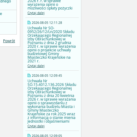
2026 r. r. w sprawie
radnego
wyrażenia opinii o
możliwości spłaty pożyczki
Czytaj dalej
ie
2026-08-05 12:11:28
Uchwała Nr SO-
0952/26/12/Ln/2020 Składu
Orzekającego Regionalnej
Izby Obrachunkowej w
Powrót
Poznaniu z dnia 2 grudnia
2020 r. w sprawie wyrażenia
opinii o projekcie uchwały
budżetowej Gminy
Miasteczko Krajeńskie na
2021 r.
Czytaj dalej
2026-08-05 12:09:45
Uchwała Nr
SO.15.4012.136.2026 Składu
Orzekającego Regionalnej
Izby Obrachunkowej w
Poznaniu z dnia 20 kwietnia
2026 r. w sprawie wyrażania
opinii o sprawozdaniu z
wykonania budżetu Miasta i
Gminy Miasteczko
Krajeńskie za rok 2025 wraz
z informacją o stanie mienia
Jednostki i objaśnieniami
Czytaj dalej
2026-08-05 12:09:05