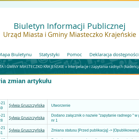
Biuletyn Informacji Publicznej
Urząd Miasta i Gminy Miasteczko Krajeńskie
Mapa Biuletynu
Statystyki
Pomoc
Deklaracja dostępności
TA I GMINY MIASTECZKO KRAJEŃSKIE »
Interpelacje i zapytania radnych (kadenc
ria zmian artykułu
-21
Sylwia Gruszczyńska
Utworzenie
59
-21
Dodano załącznik o nazwie "zapytanie radnego " w 
Sylwia Gruszczyńska
28
nr 1
-21
Sylwia Gruszczyńska
Zmiana statusu [Przed publikacją] -> [Opublikowany
31