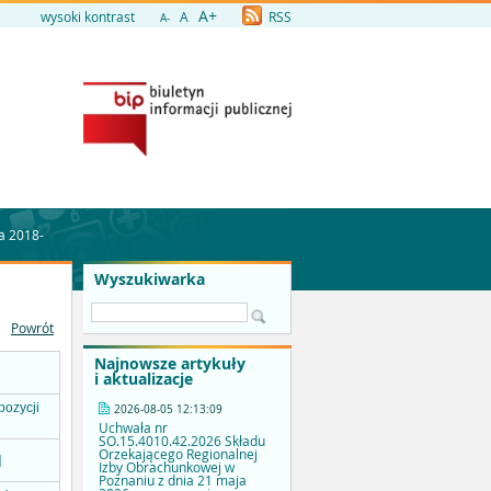
A+
wysoki kontrast
A
RSS
A-
ja 2018-
Wyszukiwarka
Powrót
Najnowsze artykuły
i aktualizacje
pozycji
2026-08-05 12:13:09
Uchwała nr
SO.15.4010.42.2026 Składu
Orzekającego Regionalnej
]
Izby Obrachunkowej w
Poznaniu z dnia 21 maja