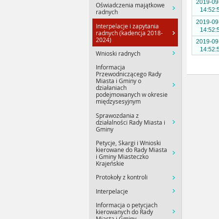
2019-09
Oświadczenia majątkowe
14:52:
radnych
2019-09
Interpelacje i zapytania
14:52:
radnych (kadencja 2018-
2024)
2019-09
14:52:
Wnioski radnych
Informacja
Przewodniczącego Rady
Miasta i Gminy o
działaniach
podejmowanych w okresie
międzysesyjnym
Sprawozdania z
działalności Rady Miasta i
Gminy
Petycje, Skargi i Wnioski
kierowane do Rady Miasta
i Gminy Miasteczko
Krajeńskie
Protokoły z kontroli
Interpelacje
Informacja o petycjach
kierowanych do Rady
Miasta i Gminy