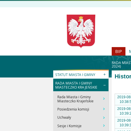
BIP
RADA MIAS
2024)
STATUT MIASTA I GMINY
Histo
RADA MIASTA I GMINY
MIASTECZKO KRAJEŃSKIE
Rada Miasta i Gminy
2019-08
Miasteczko Krajeńskie
10:38:
Posiedzenia komisji
2019-08
10:39:
Uchwały
2019-08
10:39:
Sesje i Komisje