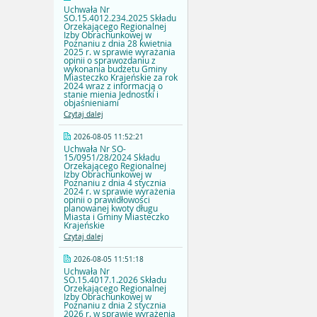
Uchwała Nr
SO.15.4012.234.2025 Składu
Orzekającego Regionalnej
Izby Obrachunkowej w
Poznaniu z dnia 28 kwietnia
2025 r. w sprawie wyrażania
opinii o sprawozdaniu z
wykonania budżetu Gminy
Miasteczko Krajeńskie za rok
2024 wraz z informacją o
stanie mienia Jednostki i
objaśnieniami
Czytaj dalej
2026-08-05 11:52:21
Uchwała Nr SO-
15/0951/28/2024 Składu
Orzekającego Regionalnej
Izby Obrachunkowej w
Poznaniu z dnia 4 stycznia
2024 r. w sprawie wyrażenia
opinii o prawidłowości
planowanej kwoty długu
Miasta i Gminy Miasteczko
Krajeńskie
Czytaj dalej
2026-08-05 11:51:18
Uchwała Nr
SO.15.4017.1.2026 Składu
Orzekającego Regionalnej
Izby Obrachunkowej w
Poznaniu z dnia 2 stycznia
2026 r. w sprawie wyrażenia