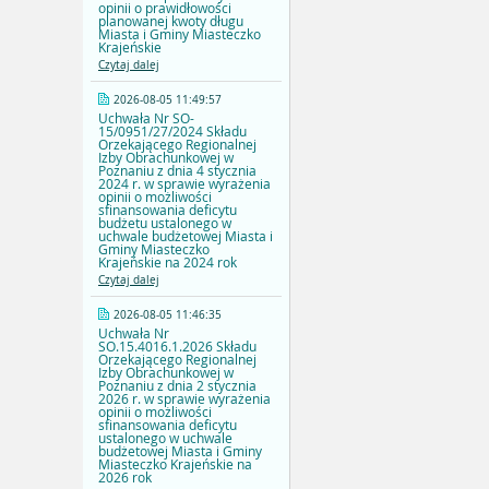
opinii o prawidłowości
planowanej kwoty długu
Miasta i Gminy Miasteczko
Krajeńskie
Czytaj dalej
2026-08-05 11:49:57
Uchwała Nr SO-
15/0951/27/2024 Składu
Orzekającego Regionalnej
Izby Obrachunkowej w
Poznaniu z dnia 4 stycznia
2024 r. w sprawie wyrażenia
opinii o możliwości
sfinansowania deficytu
budżetu ustalonego w
uchwale budżetowej Miasta i
Gminy Miasteczko
Krajeńskie na 2024 rok
Czytaj dalej
2026-08-05 11:46:35
Uchwała Nr
SO.15.4016.1.2026 Składu
Orzekającego Regionalnej
Izby Obrachunkowej w
Poznaniu z dnia 2 stycznia
2026 r. w sprawie wyrażenia
opinii o możliwości
sfinansowania deficytu
ustalonego w uchwale
budżetowej Miasta i Gminy
Miasteczko Krajeńskie na
2026 rok