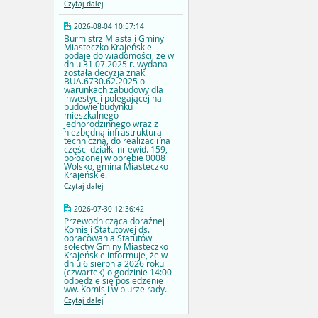
Czytaj dalej
2026-08-04 10:57:14
Burmistrz Miasta i Gminy
Miasteczko Krajeńskie
podaje do wiadomości, że w
dniu 31.07.2025 r. wydana
została decyzja znak
BUA.6730.62.2025 o
warunkach zabudowy dla
inwestycji polegającej na
budowie budynku
mieszkalnego
jednorodzinnego wraz z
niezbędną infrastrukturą
techniczną, do realizacji na
części działki nr ewid. 159,
położonej w obrębie 0008
Wolsko, gmina Miasteczko
Krajeńskie.
Czytaj dalej
2026-07-30 12:36:42
Przewodnicząca doraźnej
Komisji Statutowej ds.
opracowania Statutów
sołectw Gminy Miasteczko
Krajeńskie informuje, że w
dniu 6 sierpnia 2026 roku
(czwartek) o godzinie 14:00
odbędzie się posiedzenie
ww. Komisji w biurze rady.
Czytaj dalej