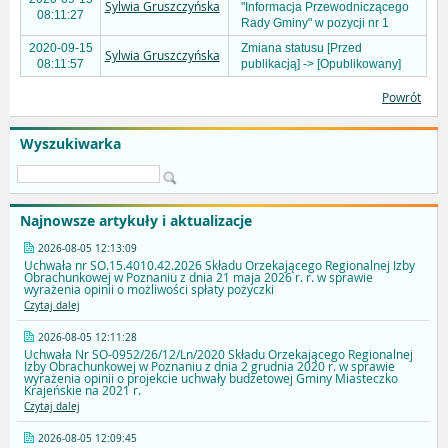
Sylwia Gruszczyńska
"Informacja Przewodniczącego
08:11:27
Rady Gminy" w pozycji nr 1
2020-09-15
Zmiana statusu [Przed
Sylwia Gruszczyńska
08:11:57
publikacją] -> [Opublikowany]
Powrót
Wyszukiwarka
Najnowsze artykuły i aktualizacje
2026-08-05 12:13:09
Uchwała nr SO.15.4010.42.2026 Składu Orzekającego Regionalnej Izby
Obrachunkowej w Poznaniu z dnia 21 maja 2026 r. r. w sprawie
wyrażenia opinii o możliwości spłaty pożyczki
Czytaj dalej
2026-08-05 12:11:28
Uchwała Nr SO-0952/26/12/Ln/2020 Składu Orzekającego Regionalnej
Izby Obrachunkowej w Poznaniu z dnia 2 grudnia 2020 r. w sprawie
wyrażenia opinii o projekcie uchwały budżetowej Gminy Miasteczko
Krajeńskie na 2021 r.
Czytaj dalej
2026-08-05 12:09:45