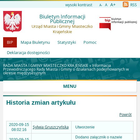
A+
wysoki kontrast
A
RSS
A-
Biuletyn Informacji
Publicznej
Urząd Miasta i Gminy Miasteczko
Krajeńskie
BIP
Mapa Biuletynu
Statystyki
Pomoc
Deklaracja dostępności
RADA MIASTA I GMINY MIASTECZKO KRAJEŃSKIE »
Informacja
Przewodniczącego Rady Miasta i Gminy o działaniach podejmowanych w
okresie międzysesyjnym
MENU
Historia zmian artykułu
Powrót
2020-09-15
Sylwia Gruszczyńska
Utworzenie
08:02:16
Dodano załącznik o nazwie
2020-09-15