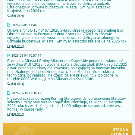
wyrażenia opinii o możliwości sfinansowania deficytu budżetu
ustalonego w uchwale budżetowej Miasta i Gminy Miasteczko
Krajeńskie na 2024 rok
Czytaj dalej
2026-08-05 11:46:35
Uchwała Nr SO.15.4016.1.2026 Składu Orzekającego Regionalnej Izby
Obrachunkowej w Poznaniu z dnia 2 stycznia 2026 r. w sprawie
wyrażenia opinii o możliwości sfinansowania deficytu ustalonego w
uchwale budżetowej Miasta i Gminy Miasteczko Krajeńskie na 2026 rok
Czytaj dalej
2026-08-04 10:57:14
Burmistrz Miasta i Gminy Miasteczko Krajeńskie podaje do wiadomości,
że w dniu 31.07.2025 r. wydana została decyzja znak BUA.6730.62.2025
o warunkach zabudowy dla inwestycji polegającej na budowie budynku
mieszkalnego jednorodzinnego wraz z niezbędną infrastrukturą
techniczną, do realizacji na części działki nr ewid. 159, położonej w
obrębie 0008 Wolsko, gmina Miasteczko Krajeńskie.
Czytaj dalej
2026-07-30 12:36:42
Przewodnicząca doraźnej Komisji Statutowej ds. opracowania Statutów
sołectw Gminy Miasteczko Krajeńskie informuje, że w dniu 6 sierpnia
2026 roku (czwartek) o godzinie 14:00 odbędzie się posiedzenie ww.
Komisji w biurze rady.
Czytaj dalej
STRONA
GŁÓWNA