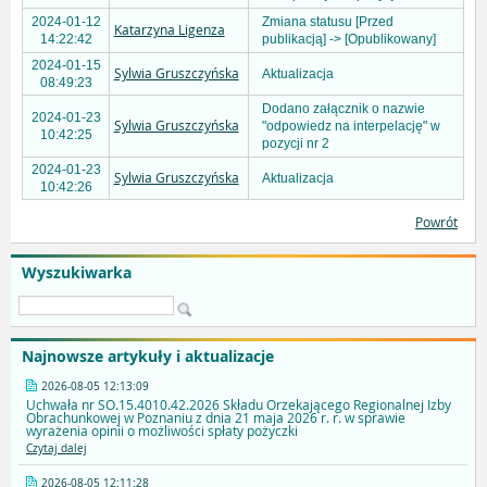
2024-01-12
Zmiana statusu [Przed
Katarzyna Ligenza
14:22:42
publikacją] -> [Opublikowany]
2024-01-15
Sylwia Gruszczyńska
Aktualizacja
08:49:23
Dodano załącznik o nazwie
2024-01-23
Sylwia Gruszczyńska
"odpowiedz na interpelację" w
10:42:25
pozycji nr 2
2024-01-23
Sylwia Gruszczyńska
Aktualizacja
10:42:26
Powrót
Wyszukiwarka
Najnowsze artykuły i aktualizacje
2026-08-05 12:13:09
Uchwała nr SO.15.4010.42.2026 Składu Orzekającego Regionalnej Izby
Obrachunkowej w Poznaniu z dnia 21 maja 2026 r. r. w sprawie
wyrażenia opinii o możliwości spłaty pożyczki
Czytaj dalej
2026-08-05 12:11:28