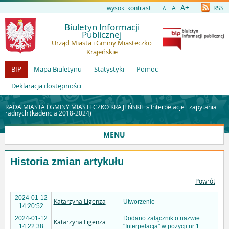
A+
wysoki kontrast
A
RSS
A-
Biuletyn Informacji
Publicznej
Urząd Miasta i Gminy Miasteczko
Krajeńskie
BIP
Mapa Biuletynu
Statystyki
Pomoc
Deklaracja dostępności
RADA MIASTA I GMINY MIASTECZKO KRAJEŃSKIE »
Interpelacje i zapytania
radnych (kadencja 2018-2024)
MENU
Historia zmian artykułu
Powrót
2024-01-12
Katarzyna Ligenza
Utworzenie
14:20:52
2024-01-12
Dodano załącznik o nazwie
Katarzyna Ligenza
14:22:38
"Interpelacja" w pozycji nr 1