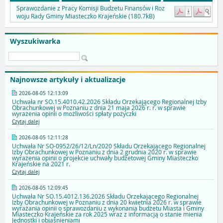
Sprawozdanie z Pracy Komisji Budzetu Finansów i Roz
woju Rady Gminy Miasteczko Krajeńskie (180.7kB)
Wyszukiwarka
Najnowsze artykuły i aktualizacje
2026-08-05 12:13:09
Uchwała nr SO.15.4010.42.2026 Składu Orzekającego Regionalnej Izby
Obrachunkowej w Poznaniu z dnia 21 maja 2026 r. r. w sprawie
wyrażenia opinii o możliwości spłaty pożyczki
Czytaj dalej
2026-08-05 12:11:28
Uchwała Nr SO-0952/26/12/Ln/2020 Składu Orzekającego Regionalnej
Izby Obrachunkowej w Poznaniu z dnia 2 grudnia 2020 r. w sprawie
wyrażenia opinii o projekcie uchwały budżetowej Gminy Miasteczko
Krajeńskie na 2021 r.
Czytaj dalej
2026-08-05 12:09:45
Uchwała Nr SO.15.4012.136.2026 Składu Orzekającego Regionalnej
Izby Obrachunkowej w Poznaniu z dnia 20 kwietnia 2026 r. w sprawie
wyrażania opinii o sprawozdaniu z wykonania budżetu Miasta i Gminy
Miasteczko Krajeńskie za rok 2025 wraz z informacją o stanie mienia
Jednostki i objaśnieniami