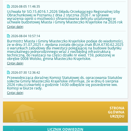
2026-08-05 11:46:35
Uchwała Nr SO.15.4016.1.2026 Składu Orzekającego Regionalnej Izby
Obrachunkowej w Poznaniu z dnia 2 stycznia 2026 r. w sprawie
wyrażenia opinii o możliwości sfinansowania deficytu ustalonego w
uchwale budżetowej Miasta i Gminy Miasteczko Krajeńskie na 2026 rok
Czytaj dalej
2026-08-04 10:57:14
Burmistrz Miasta i Gminy Miasteczko Krajeńskie podaje do wiadomości,
że w dniu 31.07.2025 r. wydana została decyzja znak BUA.6730.62.2025
o warunkach zabudowy dla inwestycji polegającej na budowie budynku
mieszkalnego jednorodzinnego wraz z niezbędną infrastrukturą
techniczną, do realizacji na części działki nr ewid. 159, położonej w
obrębie 0008 Wolsko, gmina Miasteczko Krajeńskie.
Czytaj dalej
2026-07-30 12:36:42
Przewodnicząca doraźnej Komisji Statutowej ds. opracowania Statutów
sołectw Gminy Miasteczko Krajeńskie informuje, że w dniu 6 sierpnia
2026 roku (czwartek) o godzinie 14:00 odbędzie się posiedzenie ww.
Komisji w biurze rady.
Czytaj dalej
STRONA
GŁÓWNA
URZĘDU
LICZNIK ODWIEDZIN