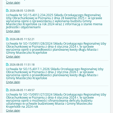
Czytaj dalej
2026-08-05 12:09:05
Uchwała Nr SO.15.4012.234.2025 Składu Orzekającego Regionalnej
Izby Obrachunkowej w Poznaniu z dnia 28 kwietnia 2025 r. w sprawie
wyrażania opinii o sprawozdaniu z wykonania budżetu Gminy
Miasteczko Krajeńskie za rok 2024 wraz z informacją o stanie mienia
Jednostki i objaśnieniami
Czytaj dalej
2026-08-05 11:52:21
Uchwała Nr SO-15/0951/28/2024 Składu Orzekającego Regionalnej Izby
Obrachunkowej w Poznaniu z dnia 4 stycznia 2024 r. w sprawie
wyrażenia opinii o prawidłowości planowanej kwoty długu Miasta i
Gminy Miasteczko Krajeńskie
Czytaj dalej
2026-08-05 11:51:18
Uchwała Nr SO.15.4017.1.2026 Składu Orzekającego Regionalnej Izby
Obrachunkowej w Poznaniu z dnia 2 stycznia 2026 r. w sprawie
wyrażenia opinii o prawidłowości planowanej kwoty długu Miasta i
Gminy Miasteczko Krajeńskie
Czytaj dalej
2026-08-05 11:49:57
Uchwała Nr SO-15/0951/27/2024 Składu Orzekającego Regionalnej Izby
Obrachunkowej w Poznaniu z dnia 4 stycznia 2024 r. w sprawie
wyrażenia opinii o możliwości sfinansowania deficytu budżetu
ustalonego w uchwale budżetowej Miasta i Gminy Miasteczko
Krajeńskie na 2024 rok
Czytaj dalej