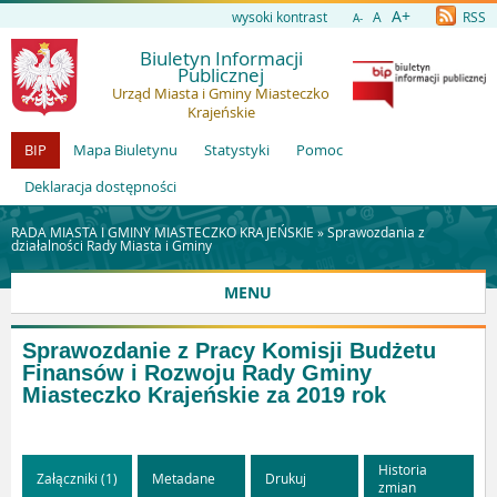
A+
wysoki kontrast
A
RSS
A-
Biuletyn Informacji
Publicznej
Urząd Miasta i Gminy Miasteczko
Krajeńskie
BIP
Mapa Biuletynu
Statystyki
Pomoc
Deklaracja dostępności
RADA MIASTA I GMINY MIASTECZKO KRAJEŃSKIE »
Sprawozdania z
działalności Rady Miasta i Gminy
MENU
Sprawozdanie z Pracy Komisji Budżetu
Finansów i Rozwoju Rady Gminy
Miasteczko Krajeńskie za 2019 rok
Historia
Załączniki (1)
Metadane
Drukuj
zmian