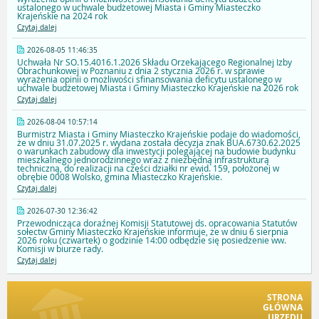
ustalonego w uchwale budżetowej Miasta i Gminy Miasteczko
Krajeńskie na 2024 rok
Czytaj dalej
2026-08-05 11:46:35
Uchwała Nr SO.15.4016.1.2026 Składu Orzekającego Regionalnej Izby
Obrachunkowej w Poznaniu z dnia 2 stycznia 2026 r. w sprawie
wyrażenia opinii o możliwości sfinansowania deficytu ustalonego w
uchwale budżetowej Miasta i Gminy Miasteczko Krajeńskie na 2026 rok
Czytaj dalej
2026-08-04 10:57:14
Burmistrz Miasta i Gminy Miasteczko Krajeńskie podaje do wiadomości,
że w dniu 31.07.2025 r. wydana została decyzja znak BUA.6730.62.2025
o warunkach zabudowy dla inwestycji polegającej na budowie budynku
mieszkalnego jednorodzinnego wraz z niezbędną infrastrukturą
techniczną, do realizacji na części działki nr ewid. 159, położonej w
obrębie 0008 Wolsko, gmina Miasteczko Krajeńskie.
Czytaj dalej
2026-07-30 12:36:42
Przewodnicząca doraźnej Komisji Statutowej ds. opracowania Statutów
sołectw Gminy Miasteczko Krajeńskie informuje, że w dniu 6 sierpnia
2026 roku (czwartek) o godzinie 14:00 odbędzie się posiedzenie ww.
Komisji w biurze rady.
Czytaj dalej
STRONA
GŁÓWNA
URZĘDU