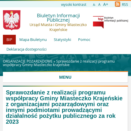
A+
wysoki kontrast
A
RSS
A-
Biuletyn Informacji
Publicznej
Urząd Miasta i Gminy Miasteczko
Krajeńskie
BIP
Mapa Biuletynu
Statystyki
Pomoc
Deklaracja dostępności
ORGANIZACJE POZARZĄDOWE »
Sprawozdanie z realizacji programu
współpracy Gminy Miasteczko krajeńskie
MENU
Sprawozdanie z realizacji programu
współpracy Gminy Miasteczko Krajeńskie
z organizacjami pozarządowymi oraz
innymi podmiotami prowadzącymi
działalność pożytku publicznego za rok
2023