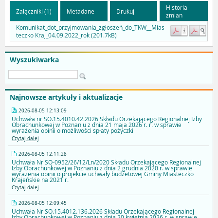
Historia
Załączniki (1)
Metadane
Drukuj
zmian
Komunikat_dot_przyjmowania_zgłoszeń_do_TKW__Mias
teczko Kraj_04.09.2022_rok (201.7kB)
Wyszukiwarka
Najnowsze artykuły i aktualizacje
2026-08-05 12:13:09
Uchwała nr SO.15.4010.42.2026 Składu Orzekającego Regionalnej Izby
Obrachunkowej w Poznaniu z dnia 21 maja 2026 r. r. w sprawie
wyrażenia opinii o możliwości spłaty pożyczki
Czytaj dalej
2026-08-05 12:11:28
Uchwała Nr SO-0952/26/12/Ln/2020 Składu Orzekającego Regionalnej
Izby Obrachunkowej w Poznaniu z dnia 2 grudnia 2020 r. w sprawie
wyrażenia opinii o projekcie uchwały budżetowej Gminy Miasteczko
Krajeńskie na 2021 r.
Czytaj dalej
2026-08-05 12:09:45
Uchwała Nr SO.15.4012.136.2026 Składu Orzekającego Regionalnej
Izby Obrachunkowej w Poznaniu z dnia 20 kwietnia 2026 r. w sprawie