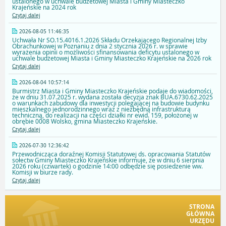
ustalonego w uchwale budżetowej Miasta i Gminy Miasteczko
Krajeńskie na 2024 rok
Czytaj dalej
2026-08-05 11:46:35
Uchwała Nr SO.15.4016.1.2026 Składu Orzekającego Regionalnej Izby
Obrachunkowej w Poznaniu z dnia 2 stycznia 2026 r. w sprawie
wyrażenia opinii o możliwości sfinansowania deficytu ustalonego w
uchwale budżetowej Miasta i Gminy Miasteczko Krajeńskie na 2026 rok
Czytaj dalej
2026-08-04 10:57:14
Burmistrz Miasta i Gminy Miasteczko Krajeńskie podaje do wiadomości,
że w dniu 31.07.2025 r. wydana została decyzja znak BUA.6730.62.2025
o warunkach zabudowy dla inwestycji polegającej na budowie budynku
mieszkalnego jednorodzinnego wraz z niezbędną infrastrukturą
techniczną, do realizacji na części działki nr ewid. 159, położonej w
obrębie 0008 Wolsko, gmina Miasteczko Krajeńskie.
Czytaj dalej
2026-07-30 12:36:42
Przewodnicząca doraźnej Komisji Statutowej ds. opracowania Statutów
sołectw Gminy Miasteczko Krajeńskie informuje, że w dniu 6 sierpnia
2026 roku (czwartek) o godzinie 14:00 odbędzie się posiedzenie ww.
Komisji w biurze rady.
Czytaj dalej
STRONA
GŁÓWNA
URZĘDU