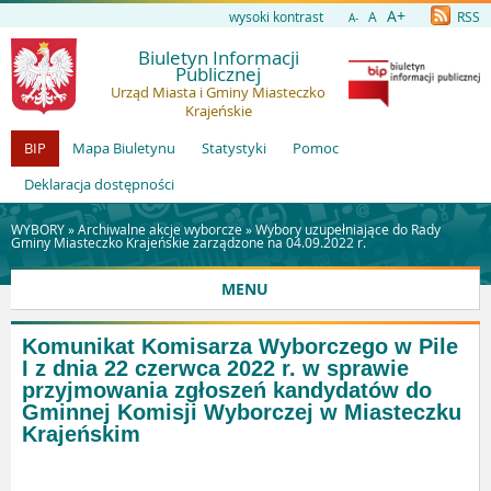
A+
wysoki kontrast
A
RSS
A-
Biuletyn Informacji
Publicznej
Urząd Miasta i Gminy Miasteczko
Krajeńskie
BIP
Mapa Biuletynu
Statystyki
Pomoc
Deklaracja dostępności
WYBORY »
Archiwalne akcje wyborcze
»
Wybory uzupełniające do Rady
Gminy Miasteczko Krajeńskie zarządzone na 04.09.2022 r.
MENU
Komunikat Komisarza Wyborczego w Pile
I z dnia 22 czerwca 2022 r. w sprawie
przyjmowania zgłoszeń kandydatów do
Gminnej Komisji Wyborczej w Miasteczku
Krajeńskim