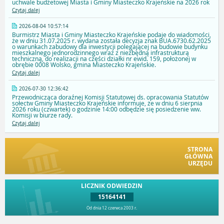
uchwale budżetowej Miasta i Gminy Miasteczko Krajeńskie na 2026 rok
Czytaj dalej
2026-08-04 10:57:14
Burmistrz Miasta i Gminy Miasteczko Krajeńskie podaje do wiadomości,
że w dniu 31.07.2025 r. wydana została decyzja znak BUA.6730.62.2025
o warunkach zabudowy dla inwestycji polegającej na budowie budynku
mieszkalnego jednorodzinnego wraz z niezbędną infrastrukturą
techniczną, do realizacji na części działki nr ewid. 159, położonej w
obrębie 0008 Wolsko, gmina Miasteczko Krajeńskie.
Czytaj dalej
2026-07-30 12:36:42
Przewodnicząca doraźnej Komisji Statutowej ds. opracowania Statutów
sołectw Gminy Miasteczko Krajeńskie informuje, że w dniu 6 sierpnia
2026 roku (czwartek) o godzinie 14:00 odbędzie się posiedzenie ww.
Komisji w biurze rady.
Czytaj dalej
STRONA
GŁÓWNA
URZĘDU
LICZNIK ODWIEDZIN
15164141
Od dnia 12 czerwca 2003 r.