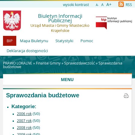
A+
wysoki kontrast
A
RSS
A-
Biuletyn Informacji
Publicznej
Urząd Miasta i Gminy Miasteczko
Krajeńskie
BIP
Mapa Biuletynu
Statystyki
Pomoc
Deklaracja dostępności
PRAWO LOKALNE »
Finanse Gminy
»
Sprawozdawczość
»
Sprawozdania
budżetowe
MENU
Sprawozdania budżetowe
Kategorie:
2006 rok
(5/0)
2007 rok
(5/0)
2008 rok
(5/0)
2009 rok
(5/0)