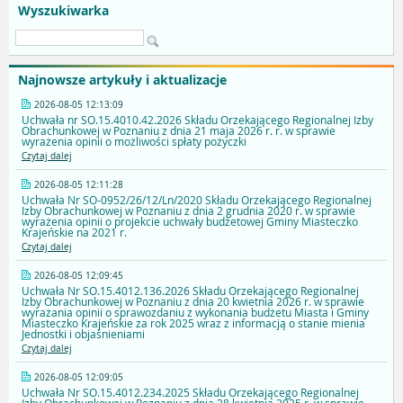
Wyszukiwarka
Najnowsze artykuły i aktualizacje
2026-08-05 12:13:09
Uchwała nr SO.15.4010.42.2026 Składu Orzekającego Regionalnej Izby
Obrachunkowej w Poznaniu z dnia 21 maja 2026 r. r. w sprawie
wyrażenia opinii o możliwości spłaty pożyczki
Czytaj dalej
2026-08-05 12:11:28
Uchwała Nr SO-0952/26/12/Ln/2020 Składu Orzekającego Regionalnej
Izby Obrachunkowej w Poznaniu z dnia 2 grudnia 2020 r. w sprawie
wyrażenia opinii o projekcie uchwały budżetowej Gminy Miasteczko
Krajeńskie na 2021 r.
Czytaj dalej
2026-08-05 12:09:45
Uchwała Nr SO.15.4012.136.2026 Składu Orzekającego Regionalnej
Izby Obrachunkowej w Poznaniu z dnia 20 kwietnia 2026 r. w sprawie
wyrażania opinii o sprawozdaniu z wykonania budżetu Miasta i Gminy
Miasteczko Krajeńskie za rok 2025 wraz z informacją o stanie mienia
Jednostki i objaśnieniami
Czytaj dalej
2026-08-05 12:09:05
Uchwała Nr SO.15.4012.234.2025 Składu Orzekającego Regionalnej