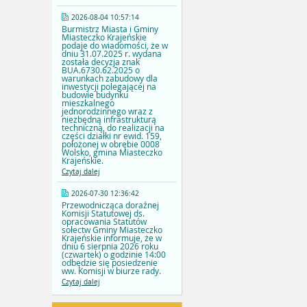
2026-08-04 10:57:14
Burmistrz Miasta i Gminy
Miasteczko Krajeńskie
podaje do wiadomości, że w
dniu 31.07.2025 r. wydana
została decyzja znak
BUA.6730.62.2025 o
warunkach zabudowy dla
inwestycji polegającej na
budowie budynku
mieszkalnego
jednorodzinnego wraz z
niezbędną infrastrukturą
techniczną, do realizacji na
części działki nr ewid. 159,
położonej w obrębie 0008
Wolsko, gmina Miasteczko
Krajeńskie.
Czytaj dalej
2026-07-30 12:36:42
Przewodnicząca doraźnej
Komisji Statutowej ds.
opracowania Statutów
sołectw Gminy Miasteczko
Krajeńskie informuje, że w
dniu 6 sierpnia 2026 roku
(czwartek) o godzinie 14:00
odbędzie się posiedzenie
ww. Komisji w biurze rady.
Czytaj dalej