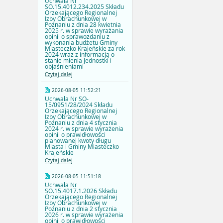
Uchwała Nr
SO.15.4012.234.2025 Składu
Orzekającego Regionalnej
Izby Obrachunkowej w
Poznaniu z dnia 28 kwietnia
2025 r. w sprawie wyrażania
opinii o sprawozdaniu z
wykonania budżetu Gminy
Miasteczko Krajeńskie za rok
2024 wraz z informacją o
stanie mienia Jednostki i
objaśnieniami
Czytaj dalej
2026-08-05 11:52:21
Uchwała Nr SO-
15/0951/28/2024 Składu
Orzekającego Regionalnej
Izby Obrachunkowej w
Poznaniu z dnia 4 stycznia
2024 r. w sprawie wyrażenia
opinii o prawidłowości
planowanej kwoty długu
Miasta i Gminy Miasteczko
Krajeńskie
Czytaj dalej
2026-08-05 11:51:18
Uchwała Nr
SO.15.4017.1.2026 Składu
Orzekającego Regionalnej
Izby Obrachunkowej w
Poznaniu z dnia 2 stycznia
2026 r. w sprawie wyrażenia
opinii o prawidłowości