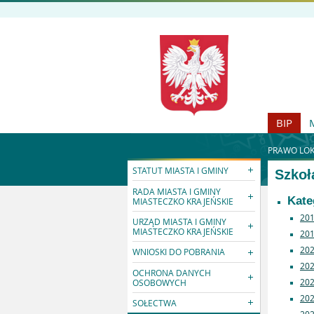
BIP
PRAWO LOK
STATUT MIASTA I GMINY
Szkoł
RADA MIASTA I GMINY
Kate
MIASTECZKO KRAJEŃSKIE
20
URZĄD MIASTA I GMINY
MIASTECZKO KRAJEŃSKIE
20
20
WNIOSKI DO POBRANIA
20
OCHRONA DANYCH
20
OSOBOWYCH
20
SOŁECTWA