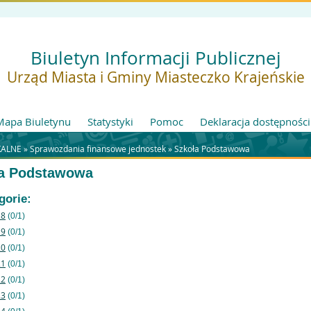
Biuletyn Informacji Publicznej
Urząd Miasta i Gminy Miasteczko Krajeńskie
Mapa Biuletynu
Statystyki
Pomoc
Deklaracja dostępności
ALNE »
Sprawozdania finansowe jednostek
»
Szkoła Podstawowa
a Podstawowa
gorie:
18
(0/1)
19
(0/1)
20
(0/1)
21
(0/1)
22
(0/1)
23
(0/1)