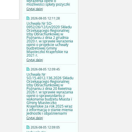
wyrażenia opinii o
możliwości spłaty pożyczki
Czytaj dalej
2026-08-05 12:11:28
Uchwała Nr SO-
0952/26/12/Ln/2020 Składu
Orzekającego Regionalnej
Izby Obrachunkowej w
Poznaniu z dnia 2 grudnia
2020 r. w sprawie wyrażenia
opinii o projekcie uchwały
budżetowej Gminy
Miasteczko Krajeńskie na
2021 r.
Czytaj dalej
2026-08-05 12:09:45
Uchwała Nr
SO.15.4012.136.2026 Składu
Orzekającego Regionalnej
Izby Obrachunkowej w
Poznaniu z dnia 20 kwietnia
2026 r. w sprawie wyrażania
opinii o sprawozdaniu z
wykonania budżetu Miasta i
Gminy Miasteczko
Krajeńskie za rok 2025 wraz
z informacją o stanie mienia
Jednostki i objaśnieniami
Czytaj dalej
2026-08-05 12:09:05