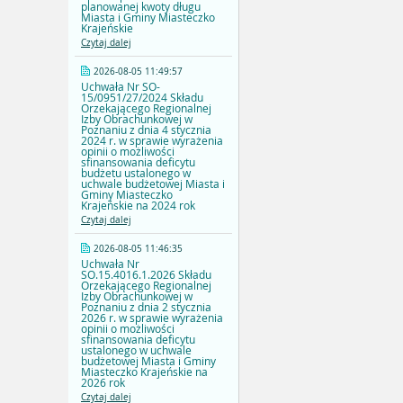
planowanej kwoty długu
Miasta i Gminy Miasteczko
Krajeńskie
Czytaj dalej
2026-08-05 11:49:57
Uchwała Nr SO-
15/0951/27/2024 Składu
Orzekającego Regionalnej
Izby Obrachunkowej w
Poznaniu z dnia 4 stycznia
2024 r. w sprawie wyrażenia
opinii o możliwości
sfinansowania deficytu
budżetu ustalonego w
uchwale budżetowej Miasta i
Gminy Miasteczko
Krajeńskie na 2024 rok
Czytaj dalej
2026-08-05 11:46:35
Uchwała Nr
SO.15.4016.1.2026 Składu
Orzekającego Regionalnej
Izby Obrachunkowej w
Poznaniu z dnia 2 stycznia
2026 r. w sprawie wyrażenia
opinii o możliwości
sfinansowania deficytu
ustalonego w uchwale
budżetowej Miasta i Gminy
Miasteczko Krajeńskie na
2026 rok
Czytaj dalej