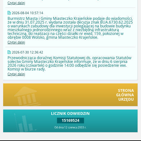
Czytaj dalej
2026-08-04 10:57:14
Burmistrz Miasta i Gminy Miasteczko Krajeńskie podaje do wiadomości,
że w dniu 31.07.2025 r. wydana została decyzja znak BUA.6730.62.2025
o warunkach zabudowy dla inwestycji polegającej na budowie budynku
mieszkalnego jednorodzinnego wraz z niezbędną infrastrukturą
techniczną, do realizacji na części działki nr ewid. 159, położonej w
obrębie 0008 Wolsko, gmina Miasteczko Krajeńskie.
Czytaj dalej
2026-07-30 12:36:42
Przewodnicząca doraźnej Komisji Statutowej ds. opracowania Statutów
sołectw Gminy Miasteczko Krajeńskie informuje, że w dniu 6 sierpnia
2026 roku (czwartek) o godzinie 14:00 odbędzie się posiedzenie ww.
Komisji w biurze rady.
Czytaj dalej
STRONA
GŁÓWNA
URZĘDU
LICZNIK ODWIEDZIN
15169524
Od dnia 12 czerwca 2003 r.