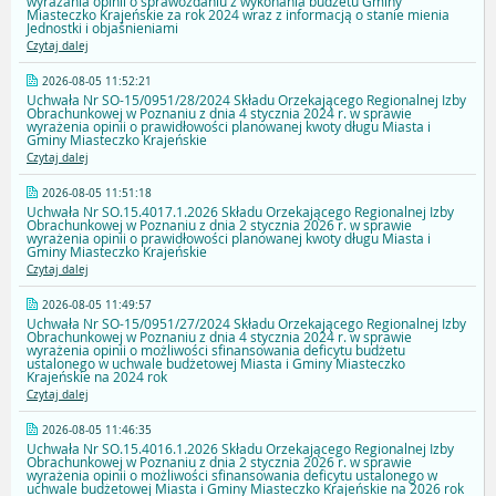
wyrażania opinii o sprawozdaniu z wykonania budżetu Gminy
Miasteczko Krajeńskie za rok 2024 wraz z informacją o stanie mienia
Jednostki i objaśnieniami
Czytaj dalej
2026-08-05 11:52:21
Uchwała Nr SO-15/0951/28/2024 Składu Orzekającego Regionalnej Izby
Obrachunkowej w Poznaniu z dnia 4 stycznia 2024 r. w sprawie
wyrażenia opinii o prawidłowości planowanej kwoty długu Miasta i
Gminy Miasteczko Krajeńskie
Czytaj dalej
2026-08-05 11:51:18
Uchwała Nr SO.15.4017.1.2026 Składu Orzekającego Regionalnej Izby
Obrachunkowej w Poznaniu z dnia 2 stycznia 2026 r. w sprawie
wyrażenia opinii o prawidłowości planowanej kwoty długu Miasta i
Gminy Miasteczko Krajeńskie
Czytaj dalej
2026-08-05 11:49:57
Uchwała Nr SO-15/0951/27/2024 Składu Orzekającego Regionalnej Izby
Obrachunkowej w Poznaniu z dnia 4 stycznia 2024 r. w sprawie
wyrażenia opinii o możliwości sfinansowania deficytu budżetu
ustalonego w uchwale budżetowej Miasta i Gminy Miasteczko
Krajeńskie na 2024 rok
Czytaj dalej
2026-08-05 11:46:35
Uchwała Nr SO.15.4016.1.2026 Składu Orzekającego Regionalnej Izby
Obrachunkowej w Poznaniu z dnia 2 stycznia 2026 r. w sprawie
wyrażenia opinii o możliwości sfinansowania deficytu ustalonego w
uchwale budżetowej Miasta i Gminy Miasteczko Krajeńskie na 2026 rok