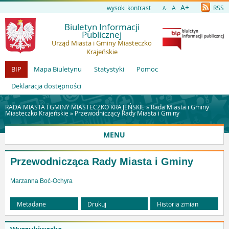
A+
wysoki kontrast
A
RSS
A-
Biuletyn Informacji
Publicznej
Urząd Miasta i Gminy Miasteczko
Krajeńskie
BIP
Mapa Biuletynu
Statystyki
Pomoc
Deklaracja dostępności
RADA MIASTA I GMINY MIASTECZKO KRAJEŃSKIE »
Rada Miasta i Gminy
Miasteczko Krajeńskie
»
Przewodniczący Rady Miasta i Gminy
MENU
Przewodnicząca Rady Miasta i Gminy
Marzanna Boć-Ochyra
Metadane
Drukuj
Historia zmian